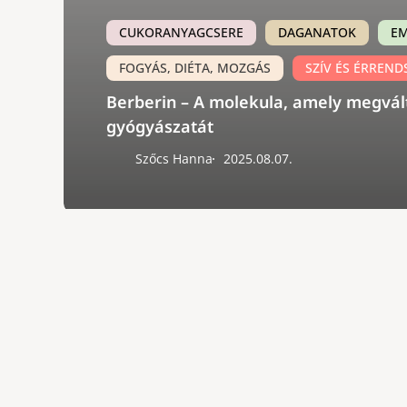
CUKORANYAGCSERE
DAGANATOK
E
FOGYÁS, DIÉTA, MOZGÁS
SZÍV ÉS ÉRREND
Berberin – A molekula, amely megvált
gyógyászatát
Szőcs Hanna
2025.08.07.
Blogcikkek és online tanfolyamok, szakképzett
természetgyógyásztól és táplálkozási tanácsadót
HannaHEALTH ©
2026
Minden jog fenntar