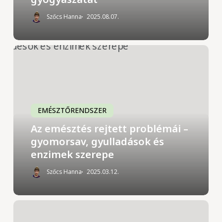
Szőcs Hanna
2025.08.07.
Az
emésztés
rejtett
problémái
–
gyomorsav,
EMÉSZTŐRENDSZER
gyulladások
Az emésztés rejtett problémái –
és
gyomorsav, gyulladások és
enzimek
szerepe
enzimek szerepe
Szőcs Hanna
2025.03.12.
Ülőmunka
okozta