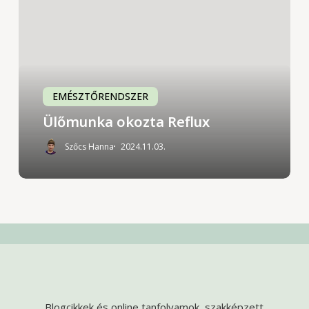
Reflux
EMÉSZTŐRENDSZER
Ülőmunka okozta Reflux
Szőcs Hanna
2024.11.03.
Blogcikkek és online tanfolyamok, szakképzett