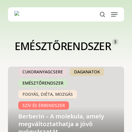
Skip
to
Menu
main
search
content
3
EMÉSZTŐRENDSZER
Berberin
CUKORANYAGCSERE
DAGANATOK
–
A
EMÉSZTŐRENDSZER
molekula,
FOGYÁS, DIÉTA, MOZGÁS
amely
megváltoztathatja
SZÍV ÉS ÉRRENDSZER
a
Berberin – A molekula, amely
jövő
megváltoztathatja a jövő
gyógyászatát
gyógyászatát