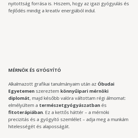
nyitottság forrása is. Hiszem, hogy az igazi gyógyulás és
fejlődés mindig a kreatív energiából indul.
MÉRNÖK ÉS GYÓGYÍTÓ
Alkalmazott grafikai tanulmányaim után az
Óbudai
Egyetemen
szereztem
könnyűipari mérnöki
diplomát
, majd később valóra váltottam régi álmomat:
elmélyültem a
természetgyógyászatban
és
fitoterápiában
. Ez a kettős háttér – a mérnöki
precizitás és a gyógyító szemlélet – adja meg a munkám
hitelességét és alaposságát.