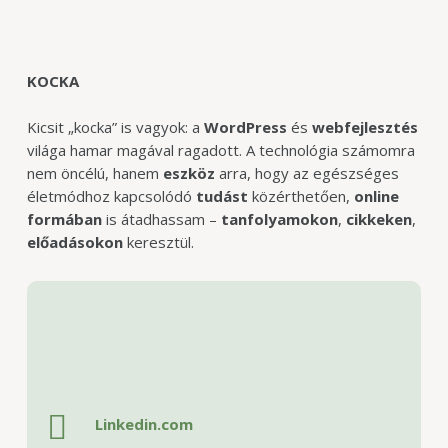
KOCKA
Kicsit „kocka” is vagyok: a
WordPress
és
webfejlesztés
világa hamar magával ragadott. A technológia számomra
nem öncélú, hanem
eszköz
arra, hogy az egészséges
életmódhoz kapcsolódó
tudást
közérthetően,
online
formában
is átadhassam –
tanfolyamokon
,
cikkeken
,
előadásokon
keresztül.
Linkedin.com