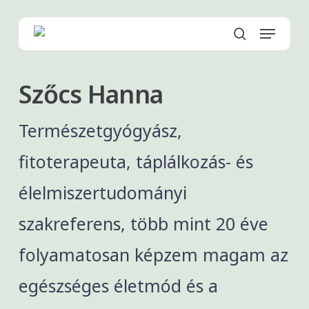
Skip
to
Menu
main
search
content
Szőcs Hanna
Természetgyógyász,
fitoterapeuta, táplálkozás- és
élelmiszertudományi
szakreferens, több mint 20 éve
folyamatosan képzem magam az
egészséges életmód és a