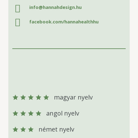
info@hannahdesign.hu
facebook.com/hannahealthhu
magyar nyelv
angol nyelv
német nyelv