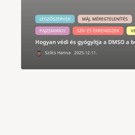
LÉGZŐSZERVEK
MÁJ, MÉREGTELENÍTÉS
PAJZSMIRÍGY
SZÍV ÉS ÉRRENDSZER
V
Hogyan védi és gyógyítja a DMSO a b
Szőcs Hanna
2025.12.11.