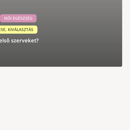
NŐI EGÉSZSÉG
ESE, KIVÁLASZTÁS
első szerveket?
Elérhetőségeim:
Főoldal