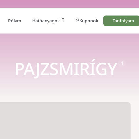
Hatóanyagok
Rólam
%Kuponok
Tanfolyam
PAJZSMIRÍGY
1