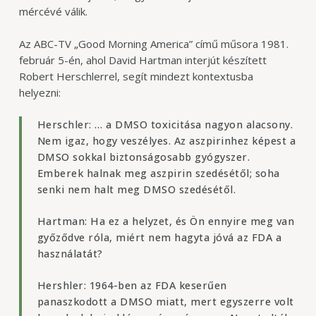
mércévé válik.
Az ABC-TV „Good Morning America” című műsora 1981.
február 5-én, ahol David Hartman interjút készített
Robert Herschlerrel, segít mindezt kontextusba
helyezni:
Herschler: … a DMSO toxicitása nagyon alacsony.
Nem igaz, hogy veszélyes. Az aszpirinhez képest a
DMSO sokkal biztonságosabb gyógyszer.
Emberek halnak meg aszpirin szedésétől; soha
senki nem halt meg DMSO szedésétől.
Hartman: Ha ez a helyzet, és Ön ennyire meg van
győződve róla, miért nem hagyta jóvá az FDA a
használatát?
Hershler: 1964-ben az FDA keserűen
panaszkodott a DMSO miatt, mert egyszerre volt