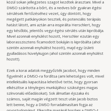
közül sokan jellegzetes szagot kezdtek árasztani. Mivel a
DMSO szárította a bőrt, és a nedves bőr gyakran égési
sérülések fertőzéséhez vezet, úgy döntött, hogy
megégett patkányokon teszteli, és potenciális terápiás
hatást látott, ami aztán arra inspirálta Herschlert, hogy
egy későbbi, jelentős vegyi égési sérülés után kipróbálja.
Mivel azonnali enyhülést hozott, Herschler ezután egy
laborasszisztens ficamodott bokáján is kipróbálta (ahol
szintén azonnali enyhülést hozott), majd egy ízületi
gyulladásos hüvelykujjon (ahol szintén azonnali enyhülést
hozott).
Ezek a korai adatok meggyőzték Jacobot, hogy minden
figyelmét a DMSO-ra fordítsa (ami lehetséges volt, mivel
intellektuális kapacitása lehetővé tette, hogy gyorsan
elkészítse a tényleges munkájához szükséges magas
színvonalú előadásokat). Sok álmatlan éjszaka és
számos, saját magán végzett teszt után Jacob biztos
lett benne, hogy a DMSO forradalmasítani fogja az
orvostudományt. Elkezdte magánál hordani a DMSO-t,