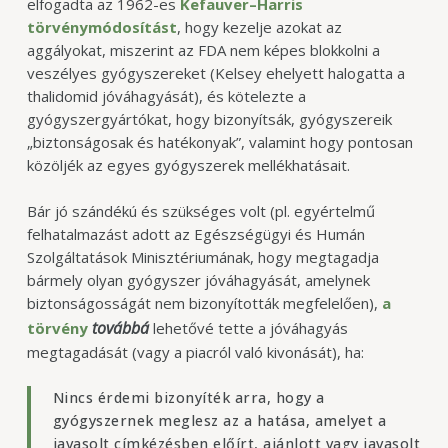
elfogadta az 1962-es
Kefauver–Harris
törvénymódosítást
, hogy kezelje azokat az
aggályokat, miszerint az FDA nem képes blokkolni a
veszélyes gyógyszereket (Kelsey ehelyett halogatta a
thalidomid jóváhagyását), és kötelezte a
gyógyszergyártókat, hogy bizonyítsák, gyógyszereik
„biztonságosak és hatékonyak”, valamint hogy pontosan
közöljék az egyes gyógyszerek mellékhatásait.
Bár jó szándékú és szükséges volt (pl. egyértelmű
felhatalmazást adott az Egészségügyi és Humán
Szolgáltatások Minisztériumának, hogy megtagadja
bármely olyan gyógyszer jóváhagyását, amelynek
biztonságosságát nem bizonyították megfelelően),
a
továbbá
törvény
lehetővé tette a jóváhagyás
megtagadását (vagy a piacról való kivonását), ha:
Nincs érdemi bizonyíték arra, hogy a
gyógyszernek meglesz az a hatása, amelyet a
javasolt címkézésben előírt, ajánlott vagy javasolt