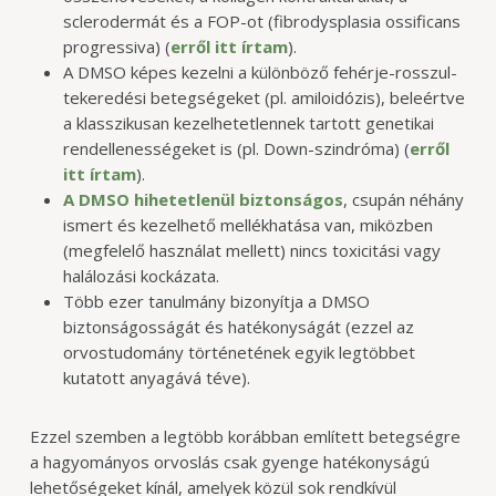
sclerodermát és a FOP-ot (fibrodysplasia ossificans
progressiva) (
erről itt írtam
).
A DMSO képes kezelni a különböző fehérje-rosszul-
tekeredési betegségeket (pl. amiloidózis), beleértve
a klasszikusan kezelhetetlennek tartott genetikai
rendellenességeket is (pl. Down-szindróma) (
erről
itt írtam
).
A DMSO hihetetlenül biztonságos
, csupán néhány
ismert és kezelhető mellékhatása van, miközben
(megfelelő használat mellett) nincs toxicitási vagy
halálozási kockázata.
Több ezer tanulmány bizonyítja a DMSO
biztonságosságát és hatékonyságát (ezzel az
orvostudomány történetének egyik legtöbbet
kutatott anyagává téve).
Ezzel szemben a legtöbb korábban említett betegségre
a hagyományos orvoslás csak gyenge hatékonyságú
lehetőségeket kínál, amelyek közül sok rendkívül