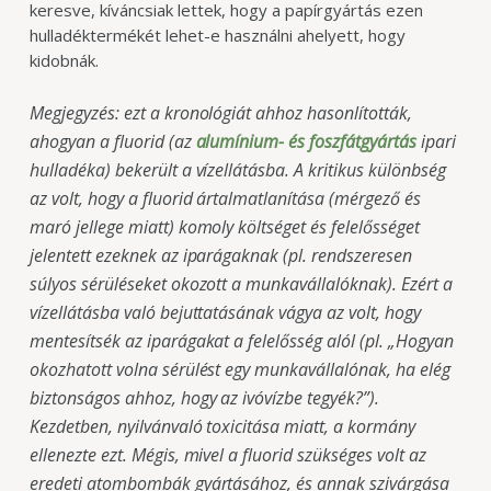
keresve, kíváncsiak lettek, hogy a papírgyártás ezen
hulladéktermékét lehet-e használni ahelyett, hogy
kidobnák.
Megjegyzés: ezt a kronológiát ahhoz hasonlították,
ahogyan a fluorid (az
alumínium- és foszfátgyártás
ipari
hulladéka) bekerült a vízellátásba. A kritikus különbség
az volt, hogy a fluorid ártalmatlanítása (mérgező és
maró jellege miatt) komoly költséget és felelősséget
jelentett ezeknek az iparágaknak (pl. rendszeresen
súlyos sérüléseket okozott a munkavállalóknak). Ezért a
vízellátásba való bejuttatásának vágya az volt, hogy
mentesítsék az iparágakat a felelősség alól (pl. „Hogyan
okozhatott volna sérülést egy munkavállalónak, ha elég
biztonságos ahhoz, hogy az ivóvízbe tegyék?”).
Kezdetben, nyilvánvaló toxicitása miatt, a kormány
ellenezte ezt. Mégis, mivel a fluorid szükséges volt az
eredeti atombombák gyártásához, és annak szivárgása