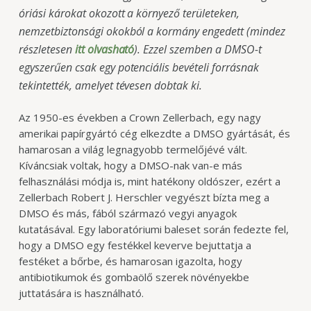
óriási károkat okozott a környező területeken,
nemzetbiztonsági okokból a kormány engedett (mindez
részletesen
itt olvasható
). Ezzel szemben a DMSO-t
egyszerűen csak egy potenciális bevételi forrásnak
tekintették, amelyet tévesen dobtak ki.
Az 1950-es években a Crown Zellerbach, egy nagy
amerikai papírgyártó cég elkezdte a DMSO gyártását, és
hamarosan a világ legnagyobb termelőjévé vált.
Kíváncsiak voltak, hogy a DMSO-nak van-e más
felhasználási módja is, mint hatékony oldószer, ezért a
Zellerbach Robert J. Herschler vegyészt bízta meg a
DMSO és más, fából származó vegyi anyagok
kutatásával. Egy laboratóriumi baleset során fedezte fel,
hogy a DMSO egy festékkel keverve bejuttatja a
festéket a bőrbe, és hamarosan igazolta, hogy
antibiotikumok és gombaölő szerek növényekbe
juttatására is használható.