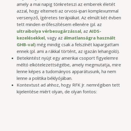
amely a mai napig tönkreteszi az emberek életét
azzal, hogy eltemeti az orvosi-ipari komplexummal
versenyző, ígéretes terápiákat. Az elmúlt két évben
tett minden erőfeszítésem ellenére (pl. az
ultraibolya vérbesugárzással
, az
AIDS-
kezelésekkel
, vagy az
álmatlanságra használt
GHB-val
) még mindig csak a felszínét kapargattam
ennek (pl. ami a rákkal történt, az igazán lehangoló).
Betekintést nyújt egy amerikai csoport figyelemre
méltó elkötelezettségébe, amely megmutatja, mire
lenne képes a tudományos apparátusunk, ha nem
lenne a politika béklyójában.
Kontextust ad ahhoz, hogy RFK Jr. nemrégiben tett
kijelentése miért olyan, de olyan fontos: