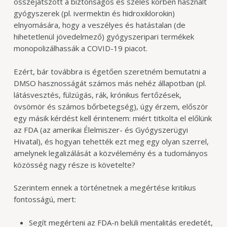
összejátszott a biztonságos és széles körben használt
gyógyszerek (pl. ivermektin és hidroxiklorokin)
elnyomására, hogy a veszélyes és hatástalan (de
hihetetlenül jövedelmező) gyógyszeripari termékek
monopolizálhassák a COVID-19 piacot.
Ezért, bár továbbra is égetően szeretném bemutatni a
DMSO hasznosságát számos más nehéz állapotban (pl.
látásvesztés, fülzúgás, rák, krónikus fertőzések,
övsömör és számos bőrbetegség), úgy érzem, először
egy másik kérdést kell érintenem: miért titkolta el előlünk
az FDA (az amerikai Élelmiszer- és Gyógyszerügyi
Hivatal), és hogyan tehették ezt meg egy olyan szerrel,
amelynek legalizálását a közvélemény és a tudományos
közösség nagy része is követelte?
Szerintem ennek a történetnek a megértése kritikus
fontosságú, mert:
Segít megérteni az FDA-n belüli mentalitás eredetét,