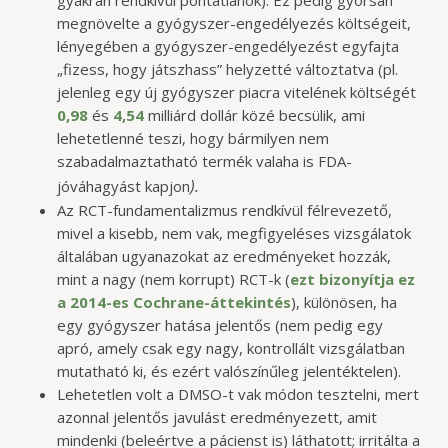
megnövelte a gyógyszer-engedélyezés költségeit,
lényegében a gyógyszer-engedélyezést egyfajta
„fizess, hogy játszhass” helyzetté változtatva (pl.
jelenleg egy új gyógyszer piacra vitelének költségét
0,98
és
4,54
milliárd dollár közé becsülik, ami
lehetetlenné teszi, hogy bármilyen nem
szabadalmaztatható termék valaha is FDA-
).
jóváhagyást kapjon
Az RCT-fundamentalizmus rendkívül félrevezető,
mivel a kisebb, nem vak, megfigyeléses vizsgálatok
általában ugyanazokat az eredményeket hozzák,
mint a nagy (nem korrupt) RCT-k (
ezt bizonyítja ez
a 2014-es Cochrane-áttekintés
), különösen, ha
egy gyógyszer hatása jelentős (nem pedig egy
apró, amely csak egy nagy, kontrollált vizsgálatban
mutatható ki, és ezért valószínűleg jelentéktelen).
Lehetetlen volt a DMSO-t vak módon tesztelni, mert
azonnal jelentős javulást eredményezett, amit
mindenki (beleértve a pácienst is) láthatott; irritálta a