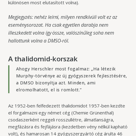
különösen most elutasított volna).
Megjegyzés: nehéz leírni, milyen rendkívüli volt ez az
eseménysorozat. Ha csak egyetlen darabja nem
illeszkedett volna így össze, valószínűleg soha nem
hallottunk volna a DMSO-ról.
A thalidomid-korszak
Ahogy Herschler most fogalmaz: „Ha létezik
Murphy-törvénye az új gyógyszerek fejlesztésére,
a DMSO bizonyítja azt. Minden, ami
elromolhatott, el is romlott.”
Az 1952-ben felfedezett thalidomidot 1957-ben kezdte
el forgalmazni egy német cég (Chemie Grünenthal)
csodaszerként reggeli rosszullétre, álmatlanságra,
megfázásra és fejfájásra (kezdetben vény nélkül kapható
volt), és hamarosan 14 gyógyszergyártó cég árulta 46