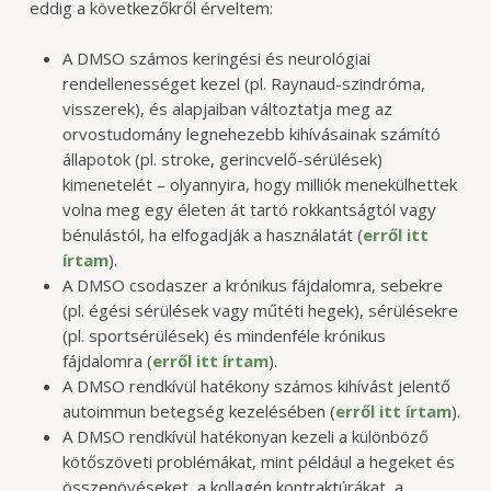
eddig a következőkről érveltem:
A DMSO számos keringési és neurológiai
rendellenességet kezel (pl. Raynaud-szindróma,
visszerek), és alapjaiban változtatja meg az
orvostudomány legnehezebb kihívásainak számító
állapotok (pl. stroke, gerincvelő-sérülések)
kimenetelét – olyannyira, hogy milliók menekülhettek
volna meg egy életen át tartó rokkantságtól vagy
bénulástól, ha elfogadják a használatát (
erről itt
írtam
).
A DMSO csodaszer a krónikus fájdalomra, sebekre
(pl. égési sérülések vagy műtéti hegek), sérülésekre
(pl. sportsérülések) és mindenféle krónikus
fájdalomra (
erről itt írtam
).
A DMSO rendkívül hatékony számos kihívást jelentő
autoimmun betegség kezelésében (
erről itt írtam
).
A DMSO rendkívül hatékonyan kezeli a különböző
kötőszöveti problémákat, mint például a hegeket és
összenövéseket, a kollagén kontraktúrákat, a