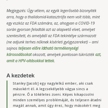
Megjegyzés: Úgy vélem, az egyik legerősebb bizonyíték
arra, hogy a thalidomid-katasztrófa nem volt több, mint
egy eszköz az FDA számára, az, ahogyan a COVID-19
során gyorsan feladták azt az alapvető elvet, amelyet
szentesített, és amelyből az FDA tekintélye származott
(ne adjunk terhes nőknek kísérleti gyógyszereket) – ami
sajnos
teljesen előre látható termékenységi
károsodásokat
okozott, amelyek pontosan tükrözték
azt,
amit a HPV-oltásokkal tettek
.
A kezdetek
Stanley [Jacob] egy nagylelkű ember, aki csak
másokért él. A legcsekélyebb vágya sincs a
pénzre. Ő a tökéletes zseni. Képes kikapcsolni
minden személyes problémáját, és teljesen átadni
magát annak, amit úgy érez, hogy másokért meg