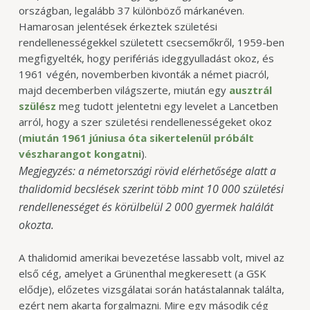
országban, legalább 37 különböző márkanéven.
Hamarosan jelentések érkeztek születési
rendellenességekkel született csecsemőkről, 1959-ben
megfigyelték, hogy perifériás ideggyulladást okoz, és
1961 végén, novemberben kivonták a német piacról,
majd decemberben világszerte, miután egy
ausztrál
szülész
meg tudott jelentetni egy levelet a Lancetben
arról, hogy a szer születési rendellenességeket okoz
(
miután 1961 júniusa óta sikertelenül próbált
vészharangot kongatni
).
Megjegyzés: a németországi rövid elérhetősége alatt a
thalidomid becslések szerint több mint 10 000 születési
rendellenességet és körülbelül 2 000 gyermek halálát
okozta.
A thalidomid amerikai bevezetése lassabb volt, mivel az
első cég, amelyet a Grünenthal megkeresett (a GSK
elődje), előzetes vizsgálatai során hatástalannak találta,
ezért nem akarta forgalmazni. Mire egy második cég