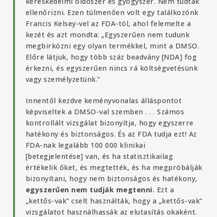
kereskedelmi oldószer és gyógyszer. Nem tudták
ellenőrizni. Ezen túlmenően volt egy találkozónk
Francis Kelsey-vel az FDA-tól, ahol felemelte a
kezét és azt mondta: „Egyszerűen nem tudunk
megbirkózni egy olyan termékkel, mint a DMSO.
Előre látjuk, hogy több száz beadvány [NDA] fog
érkezni, és egyszerűen nincs rá költségvetésünk
vagy személyzetünk.”
Innentől kezdve keményvonalas álláspontot
képviseltek a DMSO-val szemben . . . Számos
kontrollált vizsgálat bizonyítja, hogy egyszerre
hatékony és biztonságos. És az FDA tudja ezt! Az
FDA-nak legalább 100 000 klinikai
[betegjelentése] van, és ha statisztikailag
értékelik őket, és megtették, és ha megpróbálják
bizonyítani, hogy nem biztonságos és hatékony,
egyszerűen nem tudják megtenni.
Ezt a
„kettős-vak” cselt használták, hogy a „kettős-vak”
vizsgálatot használhassák az elutasítás okaként.