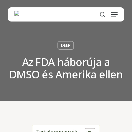
Skip
to
Menu
main
search
content
DEEP
Az FDA háborúja a
DMSO és Amerika ellen
Tartalomjegyzék