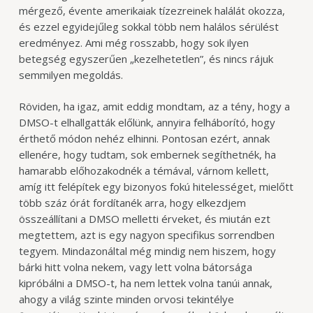
mérgező, évente amerikaiak tízezreinek halálát okozza,
és ezzel egyidejűleg sokkal több nem halálos sérülést
eredményez. Ami még rosszabb, hogy sok ilyen
betegség egyszerűen „kezelhetetlen”, és nincs rájuk
semmilyen megoldás.
Röviden, ha igaz, amit eddig mondtam, az a tény, hogy a
DMSO-t elhallgatták előlünk, annyira felháborító, hogy
érthető módon nehéz elhinni. Pontosan ezért, annak
ellenére, hogy tudtam, sok embernek segíthetnék, ha
hamarabb előhozakodnék a témával, várnom kellett,
amíg itt felépítek egy bizonyos fokú hitelességet, mielőtt
több száz órát fordítanék arra, hogy elkezdjem
összeállítani a DMSO melletti érveket, és miután ezt
megtettem, azt is egy nagyon specifikus sorrendben
tegyem. Mindazonáltal még mindig nem hiszem, hogy
bárki hitt volna nekem, vagy lett volna bátorsága
kipróbálni a DMSO-t, ha nem lettek volna tanúi annak,
ahogy a világ szinte minden orvosi tekintélye