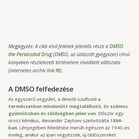
Megjegyzés: A cikk első felének jelentős része a
DMSO
the Persecuted Drug
(DMSO, az üldözött gyógyszer) című
könyvben részletezett történelem rövidített változata
(internetes archív link
itt
).
A DMSO felfedezése
Az egyszerű vegyület, a dimetil-szulfoxid
a
természetben mindenütt megtalálható
, és
számos
gyümölcsben és zöldségben jelen van
. Először egy
orosz kémikus, Alexander Zaytsev szintetizálta
1866-
ban
. Lényegében feledésbe merült egészen az 1940-es
évekig, amikor az ipari vegyészek, új oldószereket