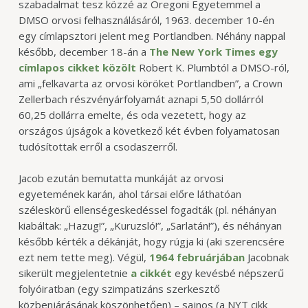
szabadalmat tesz közzé az Oregoni Egyetemmel a
DMSO orvosi felhasználásáról, 1963. december 10-én
egy címlapsztori jelent meg Portlandben. Néhány nappal
később, december 18-án a
The New York Times egy
címlapos cikket közölt
Robert K. Plumbtól a DMSO-ról,
ami „felkavarta az orvosi köröket Portlandben”, a Crown
Zellerbach részvényárfolyamát aznapi 5,50 dollárról
60,25 dollárra emelte, és oda vezetett, hogy az
országos újságok a következő két évben folyamatosan
tudósítottak erről a csodaszerről.
Jacob ezután bemutatta munkáját az orvosi
egyetemének karán, ahol társai előre láthatóan
széleskörű ellenségeskedéssel fogadták (pl. néhányan
kiabáltak: „Hazug!”, „Kuruzsló!”, „Sarlatán!”), és néhányan
később kérték a dékánját, hogy rúgja ki (aki szerencsére
ezt nem tette meg). Végül,
1964 februárjában
Jacobnak
sikerült megjelentetnie
a cikkét
egy kevésbé népszerű
folyóiratban (egy szimpatizáns szerkesztő
közbenjárásának köszönhetően) – sajnos (a NYT cikk