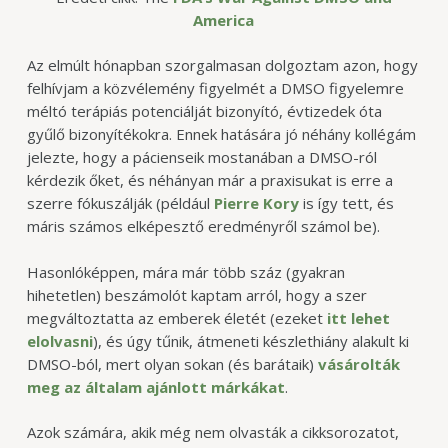
America
Az elmúlt hónapban szorgalmasan dolgoztam azon, hogy
felhívjam a közvélemény figyelmét a DMSO figyelemre
méltó terápiás potenciálját bizonyító, évtizedek óta
gyűlő bizonyítékokra. Ennek hatására jó néhány kollégám
jelezte, hogy a pácienseik mostanában a DMSO-ról
kérdezik őket, és néhányan már a praxisukat is erre a
szerre fókuszálják (például
Pierre Kory
is így tett, és
máris számos elképesztő eredményről számol be).
Hasonlóképpen, mára már több száz (gyakran
hihetetlen) beszámolót kaptam arról, hogy a szer
megváltoztatta az emberek életét (ezeket
itt lehet
elolvasni
), és úgy tűnik, átmeneti készlethiány alakult ki
DMSO-ból, mert olyan sokan (és barátaik)
vásárolták
meg az általam ajánlott márkákat
.
Azok számára, akik még nem olvasták a cikksorozatot,