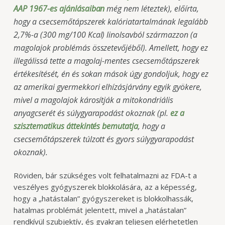
AAP 1967-es ajánlásaiban
még nem léteztek), előírta,
hogy a csecsemőtápszerek kalóriatartalmának legalább
2,7%-a (300 mg/100 Kcal) linolsavból származzon (a
magolajok problémás összetevőjéből). Amellett, hogy ez
illegálissá tette a magolaj-mentes csecsemőtápszerek
értékesítését, én és sokan mások úgy gondoljuk, hogy ez
az amerikai gyermekkori elhízásjárvány egyik gyökere,
mivel a magolajok károsítják a mitokondriális
anyagcserét és súlygyarapodást okoznak (pl.
ez a
szisztematikus áttekintés bemutatja
, hogy a
csecsemőtápszerek túlzott és gyors súlygyarapodást
okoznak).
Röviden, bár szükséges volt felhatalmazni az FDA-t a
veszélyes gyógyszerek blokkolására, az a képesség,
hogy a „hatástalan” gyógyszereket is blokkolhassák,
hatalmas problémát jelentett, mivel a „hatástalan”
rendkívül szubjektív, és gyakran teljesen elérhetetlen