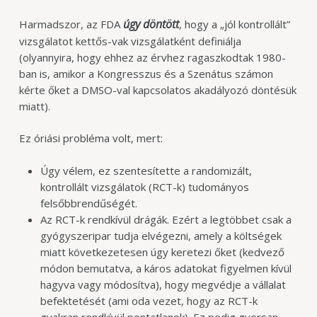
úgy döntött
Harmadszor, az FDA
, hogy a „jól kontrollált”
vizsgálatot kettős-vak vizsgálatként definiálja
(olyannyira, hogy ehhez az érvhez ragaszkodtak 1980-
ban is, amikor a Kongresszus és a Szenátus számon
kérte őket a DMSO-val kapcsolatos akadályozó döntésük
miatt).
Ez óriási probléma volt, mert:
Úgy vélem, ez szentesítette a randomizált,
kontrollált vizsgálatok (RCT-k) tudományos
felsőbbrendűségét.
Az RCT-k rendkívül drágák. Ezért a legtöbbet csak a
gyógyszeripar tudja elvégezni, amely a költségek
miatt következetesen úgy keretezi őket (kedvező
módon bemutatva, a káros adatokat figyelmen kívül
hagyva vagy módosítva), hogy megvédje a vállalat
befektetését (ami oda vezet, hogy az RCT-k
gyakran rendkívül pontatlanok). Ez pedig gyorsan