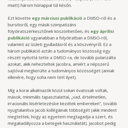
miatt) három hónappal túl későn.
Ezt követte
egy márciusi publikáció
a DMSO-ról és a
bursitisről, egy másik szimpatizáns
folyóiratszerkesztőnek köszönhetően, és
egy áprilisi
publikáció
ugyanabban a folyóiratban a DMSO-ról,
valamint az ízületi gyulladásról és a köszvényről. Ez a
három publikáció aztán a tudományos közösség egy
részét nyitottá tette a DMSO-ra, de tovább polarizálta
azokat, akik nehezteltek Jacobra, amiért a népszerű
sajtóval megkerülte a tudományos közösséget (annak
ellenére, hogy soha nem tett ilyet).
Míg a korai alkalmazók közül sokan óvatosak voltak,
mások, minimális tapasztalattal, „vad, értelmetlen,
irracionális kísérletezésbe kezdtek embereken”, tovább
nyugtalanítva Jacob kollégáinak többségét (akik mindent
megtettek, hogy az egyetem megtagadja a szert, és
megakadályozza a betegek használatát). Jacobot pedig