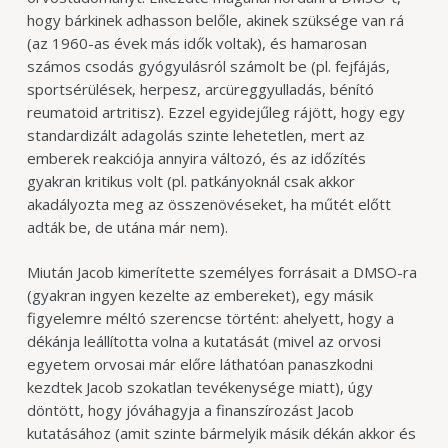
hogy bárkinek adhasson belőle, akinek szüksége van rá
(az 1960-as évek más idők voltak), és hamarosan
számos csodás gyógyulásról számolt be (pl. fejfájás,
sportsérülések, herpesz, arcüreggyulladás, bénító
reumatoid artritisz). Ezzel egyidejűleg rájött, hogy egy
standardizált adagolás szinte lehetetlen, mert az
emberek reakciója annyira változó, és az időzítés
gyakran kritikus volt (pl. patkányoknál csak akkor
akadályozta meg az összenövéseket, ha műtét előtt
adták be, de utána már nem).
Miután Jacob kimerítette személyes forrásait a DMSO-ra
(gyakran ingyen kezelte az embereket), egy másik
figyelemre méltó szerencse történt: ahelyett, hogy a
dékánja leállította volna a kutatását (mivel az orvosi
egyetem orvosai már előre láthatóan panaszkodni
kezdtek Jacob szokatlan tevékenysége miatt), úgy
döntött, hogy jóváhagyja a finanszírozást Jacob
kutatásához (amit szinte bármelyik másik dékán akkor és