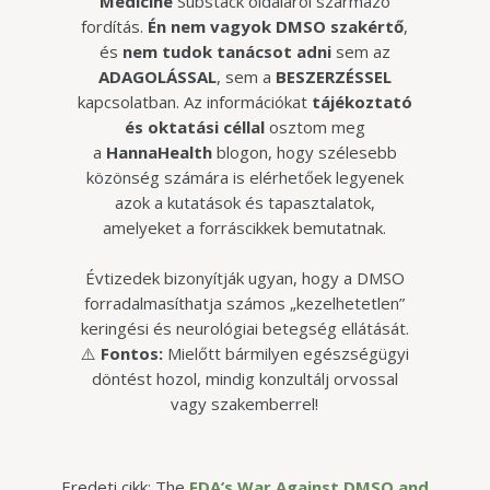
Medicine
Substack oldaláról származó
fordítás.
Én nem vagyok DMSO szakértő
,
és
nem tudok tanácsot adni
sem az
ADAGOLÁSSAL
, sem a
BESZERZÉSSEL
kapcsolatban. Az információkat
tájékoztató
és oktatási céllal
osztom meg
a
HannaHealth
blogon, hogy szélesebb
közönség számára is elérhetőek legyenek
azok a kutatások és tapasztalatok,
amelyeket a forráscikkek bemutatnak.
Évtizedek bizonyítják ugyan, hogy a DMSO
forradalmasíthatja számos „kezelhetetlen”
keringési és neurológiai betegség ellátását.
⚠️
Fontos:
Mielőtt bármilyen egészségügyi
döntést hozol, mindig konzultálj orvossal
vagy szakemberrel!
Eredeti cikk: The
FDA’s War Against DMSO and