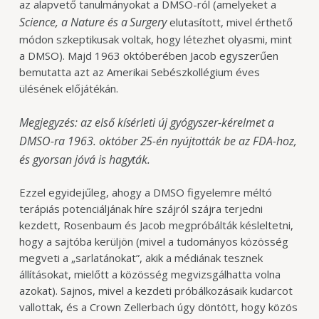
az alapvető tanulmányokat a DMSO-ról (amelyeket a
Science, a Nature és a Surgery
elutasított, mivel érthető
módon szkeptikusak voltak, hogy létezhet olyasmi, mint
a DMSO). Majd 1963 októberében Jacob egyszerűen
bemutatta azt az Amerikai Sebészkollégium éves
ülésének előjátékán.
Megjegyzés: az első kísérleti új gyógyszer-kérelmet a
DMSO-ra 1963. október 25-én nyújtották be az FDA-hoz,
és gyorsan jóvá is hagyták.
Ezzel egyidejűleg, ahogy a DMSO figyelemre méltó
terápiás potenciáljának híre szájról szájra terjedni
kezdett, Rosenbaum és Jacob megpróbálták késleltetni,
hogy a sajtóba kerüljön (mivel a tudományos közösség
megveti a „sarlatánokat”, akik a médiának tesznek
állításokat, mielőtt a közösség megvizsgálhatta volna
azokat). Sajnos, mivel a kezdeti próbálkozásaik kudarcot
vallottak, és a Crown Zellerbach úgy döntött, hogy közös