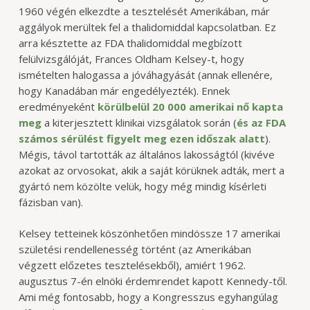
1960 végén elkezdte a tesztelését Amerikában, már
aggályok merültek fel a thalidomiddal kapcsolatban. Ez
arra késztette az FDA thalidomiddal megbízott
felülvizsgálóját, Frances Oldham Kelsey-t, hogy
ismételten halogassa a jóváhagyását (annak ellenére,
hogy Kanadában már engedélyezték). Ennek
eredményeként
körülbelül 20 000 amerikai nő kapta
meg
a kiterjesztett klinikai vizsgálatok során (
és az FDA
számos sérülést figyelt meg ezen időszak alatt
).
Mégis, távol tartották az általános lakosságtól (kivéve
azokat az orvosokat, akik a saját körüknek adták, mert a
gyártó nem közölte velük, hogy még mindig kísérleti
fázisban van).
Kelsey tetteinek köszönhetően mindössze 17 amerikai
születési rendellenesség történt (az Amerikában
végzett előzetes tesztelésekből), amiért 1962.
augusztus 7-én elnöki érdemrendet kapott Kennedy-től.
Ami még fontosabb, hogy a Kongresszus egyhangúlag