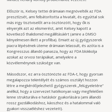
Először is, Kelsey tettei drámaian megnövelték az FDA
presztízsét, ami felbátorította a hivatalt, és egyúttal sok
más irigy tisztviselőt arra ösztönzött, hogy ők is
elnyerjék azt az elismerést, amit Kelsey kapott a
következő thalidomid megállításáért (amire a DMSO
kényelmesen illett a profilba). Emiatt az új gyógyszerek
piacra lépésének üteme drámaian lelassult, és azóta is a
Kongresszus állandó panasza, hogy az FDA blokkolja
azokat az orvosi terápiákat, amelyekre a
közvéleménynek szüksége van.
Másodszor, ez arra ösztönözte az FDA-t, hogy gyorsan
megalapozza tekintélyét és számos osztályt hozzon
létre a megkérdőjelezhető gyógyszerek „felügyeletére”
anélkül, hogy a szervezet hatékonyan vagy megfelelően
lenne strukturálva e hatáskör gyakorlására (ami állandó
rossz gazdálkodáshoz, káoszhoz és a hatalommal való
gyakori visszaéléshez vezetett).