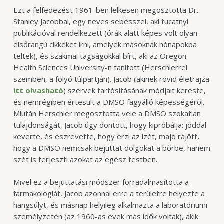
Ezt a felfedezést 1961-ben lelkesen megosztotta Dr.
Stanley Jacobbal, egy neves sebésszel, aki tucatnyi
publikációval rendelkezett (órák alatt képes volt olyan
elsőrangú cikkeket írni, amelyek másoknak hónapokba
teltek), és szakmai tagságokkal bírt, aki az Oregon
Health Sciences University-n tanított (Herschlerrel
szemben, a folyó túlpartján). Jacob (akinek rövid életrajza
itt olvasható
) szervek tartósításának módjait kereste,
és nemrégiben értesült a DMSO fagyálló képességéről.
Miután Herschler megosztotta vele a DMSO szokatlan
tulajdonságát, Jacob úgy döntött, hogy kipróbálja: jóddal
keverte, és észrevette, hogy érzi az ízét, majd rájött,
hogy a DMSO nemcsak bejuttat dolgokat a bőrbe, hanem
szét is terjeszti azokat az egész testben.
Mivel ez a bejuttatási módszer forradalmasította a
farmakológiát, Jacob azonnal erre a területre helyezte a
hangsúlyt, és másnap helyileg alkalmazta a laboratóriumi
személyzetén (az 1960-as évek más idők voltak), akik