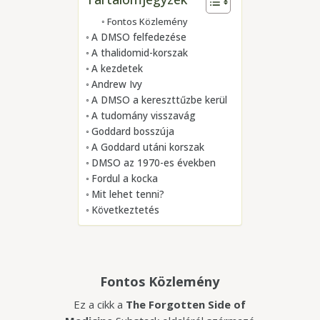
Fontos Közlemény
A DMSO felfedezése
A thalidomid-korszak
A kezdetek
Andrew Ivy
A DMSO a kereszttűzbe kerül
A tudomány visszavág
Goddard bosszúja
A Goddard utáni korszak
DMSO az 1970-es években
Fordul a kocka
Mit lehet tenni?
Következtetés
Fontos Közlemény
Ez a cikk a
The Forgotten Side of