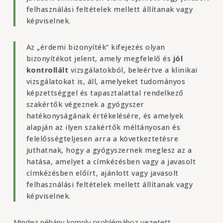
felhasználási feltételek mellett állítanak vagy
képviselnek.
Az „érdemi bizonyíték” kifejezés olyan
bizonyítékot jelent, amely megfelelő és
jól
kontrollált
vizsgálatokból, beleértve a klinikai
vizsgálatokat is, áll, amelyeket tudományos
képzettséggel és tapasztalattal rendelkező
szakértők végeznek a gyógyszer
hatékonyságának értékelésére, és amelyek
alapján az ilyen szakértők méltányosan és
felelősségteljesen arra a következtetésre
juthatnak, hogy a gyógyszernek meglesz az a
hatása, amelyet a címkézésben vagy a javasolt
címkézésben előírt, ajánlott vagy javasolt
felhasználási feltételek mellett állítanak vagy
képviselnek.
Mindez néhány komoly problémához vezetett.