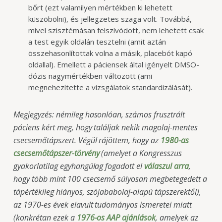
bőrt (ezt valamilyen mértékben ki lehetett
küszöbölni), és jellegzetes szaga volt. Továbbá,
mivel szisztémásan felszívódott, nem lehetett csak
a test egyik oldalán tesztelni (amit aztán
összehasonlítottak volna a másik, placebót kapó
oldallal). Emellett a páciensek által igényelt DMSO-
dózis nagymértékben változott (ami
megnehezítette a vizsgálatok standardizálását).
Megjegyzés: némileg hasonlóan, számos frusztrált
páciens kért meg, hogy találjak nekik magolaj-mentes
csecsemőtápszert. Végül rájöttem, hogy az
1980-as
csecsemőtápszer-törvény
(amelyet a Kongresszus
gyakorlatilag egyhangúlag fogadott el
válaszul arra
,
hogy több mint 100 csecsemő súlyosan megbetegedett a
tápértékileg hiányos, szójababolaj-alapú tápszerektől),
az 1970-es évek elavult tudományos ismeretei miatt
(konkrétan ezek a
1976-os AAP ajánlások
, amelyek az