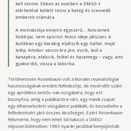
kell tennie. Ebben az esetben a DMSO-t
elérhetővé kellett tenni a beteg és szenvedő
emberek számára.
A motivációja ennyire egyszerű… Nincsenek
hobbijai, nem sportol. Nincs ideje játszani. A
bulikban egy darabig eljátszik egy itallal, majd
lelép. Amikor vacsorára jön, eszik, leül a
kanapéra, elalszik, felkel és hazamegy – vagy, ami
gyakoribb, vissza a laborba.
Történetesen Rosenbaum volt a klorokin reumatológiai
hasznosságának eredeti felfedezője, de mivel időt szánt
egy aprólékos kettős-vak vizsgálatra, hogy ezt
bizonyítsa, amíg a publikációra várt, egy másik csapat
egy elhamarkodott vizsgálatot publikált, és bezsebelte a
felfedezésért járó összes dicsőséget. Ezért Rosenbaum
felismerte, hogy nem lehet túl habozó a DMSO
népszerűsítésében. 1963 nyarán Jacobbal benyújtották