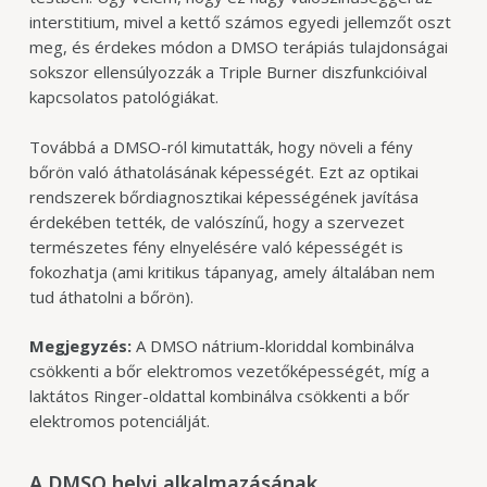
interstitium, mivel a kettő számos egyedi jellemzőt oszt
meg, és érdekes módon a DMSO terápiás tulajdonságai
sokszor ellensúlyozzák a Triple Burner diszfunkcióival
kapcsolatos patológiákat.
Továbbá a DMSO-ról kimutatták, hogy növeli a fény
bőrön való áthatolásának képességét. Ezt az optikai
rendszerek bőrdiagnosztikai képességének javítása
érdekében tették, de valószínű, hogy a szervezet
természetes fény elnyelésére való képességét is
fokozhatja (ami kritikus tápanyag, amely általában nem
tud áthatolni a bőrön).
Megjegyzés:
A DMSO nátrium-kloriddal kombinálva
csökkenti a bőr elektromos vezetőképességét, míg a
laktátos Ringer-oldattal kombinálva csökkenti a bőr
elektromos potenciálját.
A DMSO helyi alkalmazásának