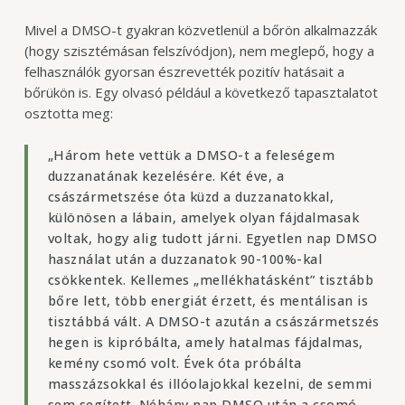
Mivel a DMSO-t gyakran közvetlenül a bőrön alkalmazzák
(hogy szisztémásan felszívódjon), nem meglepő, hogy a
felhasználók gyorsan észrevették pozitív hatásait a
bőrükön is. Egy olvasó például a következő tapasztalatot
osztotta meg:
„Három hete vettük a DMSO-t a feleségem
duzzanatának kezelésére. Két éve, a
császármetszése óta küzd a duzzanatokkal,
különösen a lábain, amelyek olyan fájdalmasak
voltak, hogy alig tudott járni. Egyetlen nap DMSO
használat után a duzzanatok 90-100%-kal
csökkentek. Kellemes „mellékhatásként” tisztább
bőre lett, több energiát érzett, és mentálisan is
tisztábbá vált. A DMSO-t azután a császármetszés
hegen is kipróbálta, amely hatalmas fájdalmas,
kemény csomó volt. Évek óta próbálta
masszázsokkal és illóolajokkal kezelni, de semmi
sem segített. Néhány nap DMSO után a csomó