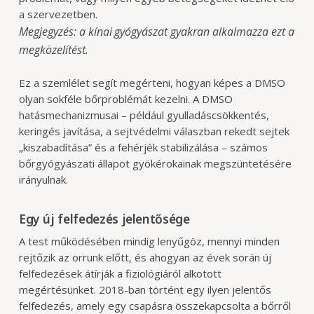
a szervezetben.
Megjegyzés: a kínai gyógyászat gyakran alkalmazza ezt a
megközelítést.
Ez a szemlélet segít megérteni, hogyan képes a DMSO
olyan sokféle bőrproblémát kezelni. A DMSO
hatásmechanizmusai – például gyulladáscsökkentés,
keringés javítása, a sejtvédelmi válaszban rekedt sejtek
„kiszabadítása” és a fehérjék stabilizálása – számos
bőrgyógyászati állapot gyökérokainak megszüntetésére
irányulnak.
Egy új felfedezés jelentősége
A test működésében mindig lenyűgöz, mennyi minden
rejtőzik az orrunk előtt, és ahogyan az évek során új
felfedezések átírják a fiziológiáról alkotott
megértésünket. 2018-ban történt egy ilyen jelentős
felfedezés, amely egy csapásra összekapcsolta a bőrről