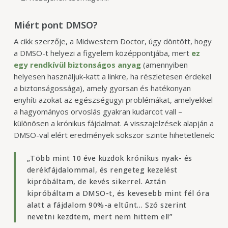
Miért pont DMSO?
A cikk szerzője, a Midwestern Doctor, úgy döntött, hogy
a DMSO-t helyezi a figyelem középpontjába, mert
ez
egy rendkívül biztonságos anyag
(amennyiben
helyesen használjuk-katt a linkre, ha részletesen érdekel
a biztonságossága), amely gyorsan és hatékonyan
enyhíti azokat az egészségügyi problémákat, amelyekkel
a hagyományos orvoslás gyakran kudarcot vall –
különösen a krónikus fájdalmat. A visszajelzések alapján a
DMSO-val elért eredmények sokszor szinte hihetetlenek:
„Több mint 10 éve küzdök krónikus nyak- és
derékfájdalommal, és rengeteg kezelést
kipróbáltam, de kevés sikerrel. Aztán
kipróbáltam a DMSO-t, és kevesebb mint fél óra
alatt a fájdalom 90%-a eltűnt… Szó szerint
nevetni kezdtem, mert nem hittem el!”