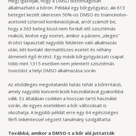
meg) igazolják, hogy a DMSO biztonságosan
alkalmazható a bőrön. Például egy bőrgyógyász, aki 613
beteget kezelt sikeresen 50%-os DMSO és triamcinolon-
acetonid szteroid kombinációjával, arról számolt be,
hogy a 363 beteg közül nem fordult elő szisztémás
reakció, kivéve egy esetet, amikor a páciens „ideges”
érzést tapasztalt nagyobb felületen való alkalmazás
után, két kontakt dermatitiszes esetet és néhány
átmeneti égő érzést. Egy másik bőrgyógyászati csapat
több mint 1315 esetben nem jelentett szisztémás
toxicitást a helyi DMSO alkalmazása során.
Az elsődleges megvitatandó hatás tehát a bőrirritáció,
amely nagyobb koncentrációk használatával gyakoribbá
válik. Ez általában csökken a hosszan tartó használat
során, de egyes esetekben a bőr változásait is
okozhatja. A legjobb példát erre egy 64 egészséges
férfi önkéntessel végzett tanulmány szolgáltatta:
Továbbá, amikor a DMSO-t a bőr alá juttatták