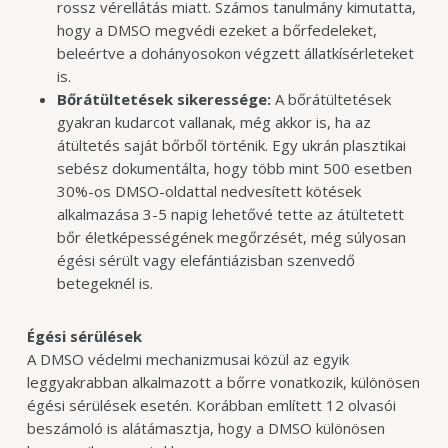
rossz vérellátás miatt. Számos tanulmány kimutatta,
hogy a DMSO megvédi ezeket a bőrfedeleket,
beleértve a dohányosokon végzett állatkísérleteket
is.
Bőrátültetések sikeressége:
A bőrátültetések
gyakran kudarcot vallanak, még akkor is, ha az
átültetés saját bőrből történik. Egy ukrán plasztikai
sebész dokumentálta, hogy több mint 500 esetben
30%-os DMSO-oldattal nedvesített kötések
alkalmazása 3-5 napig lehetővé tette az átültetett
bőr életképességének megőrzését, még súlyosan
égési sérült vagy elefántiázisban szenvedő
betegeknél is.
Égési sérülések
A DMSO védelmi mechanizmusai közül az egyik
leggyakrabban alkalmazott a bőrre vonatkozik, különösen
égési sérülések esetén. Korábban említett 12 olvasói
beszámoló is alátámasztja, hogy a DMSO különösen