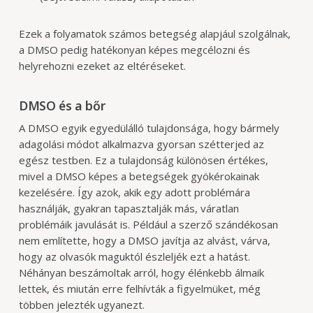
Ezek a folyamatok számos betegség alapjául szolgálnak,
a DMSO pedig hatékonyan képes megcélozni és
helyrehozni ezeket az eltéréseket.
DMSO és a bőr
A DMSO egyik egyedülálló tulajdonsága, hogy bármely
adagolási módot alkalmazva gyorsan szétterjed az
egész testben. Ez a tulajdonság különösen értékes,
mivel a DMSO képes a betegségek gyökérokainak
kezelésére. Így azok, akik egy adott problémára
használják, gyakran tapasztalják más, váratlan
problémáik javulását is. Például a szerző szándékosan
nem említette, hogy a DMSO javítja az alvást, várva,
hogy az olvasók maguktól észleljék ezt a hatást.
Néhányan beszámoltak arról, hogy élénkebb álmaik
lettek, és miután erre felhívták a figyelmüket, még
többen jelezték ugyanezt.