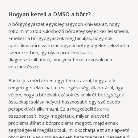
Hogyan kezeli a DMSO a bőrt?
A bőrgyógyászat egyik legnagyobb kihívása az, hogy
több mint 3000 különböző bőrbetegséget kell felismerni.
Emellett a bőrgyógyászok megtanulják, hogy sok
specifikus bőrelváltozás egyedi betegségeket jelezhet a
szervezetben, így olyan problémákat is
diagnosztizálhatnak, amelyeket más orvosok nem
vesznek észre.
Bár teljes mértékben egyetértek azzal, hogy a bőr
rengeteget elárulhat a test egészségi állapotáról, úgy
vélem, hogy a bőrelváltozások és konkrét betegségek
összekapcsolása helyett hasznosabb egy szélesebb
perspektívát alkalmazni. Ez a megközelítés arra
összpontosít, hogy megértsük, milyen alapvető
probléma állhat a bőrprobléma mögött, majd ennek
segítségével megállapítsuk, mi okozhatja ezt az alapvető
problémát, vagy milyen egyéb betegségeket idézhet elő