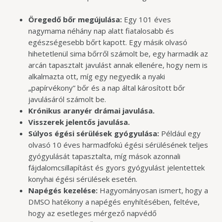
Öregedő bőr megújulása:
Egy 101 éves
nagymama néhány nap alatt fiatalosabb és
egészségesebb bőrt kapott. Egy másik olvasó
hihetetlenül sima bőrről számolt be, egy harmadik az
arcán tapasztalt javulást annak ellenére, hogy nem is
alkalmazta ott, míg egy negyedik a nyaki
„papírvékony” bőr és a nap által károsított bőr
javulásáról számolt be.
Krónikus aranyér drámai javulása.
Visszerek jelentős javulása.
Súlyos égési sérülések gyógyulása:
Például egy
olvasó 10 éves harmadfokú égési sérülésének teljes
gyógyulását tapasztalta, míg mások azonnali
fájdalomcsillapítást és gyors gyógyulást jelentettek
konyhai égési sérülések esetén.
Napégés kezelése:
Hagyományosan ismert, hogy a
DMSO hatékony a napégés enyhítésében, feltéve,
hogy az esetleges mérgező napvédő