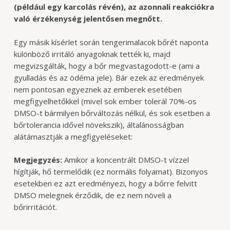
(például egy karcolás révén), az azonnali reakciókra
való érzékenység jelentősen megnőtt.
Egy másik kísérlet során tengerimalacok bőrét naponta
különböző irritáló anyagoknak tették ki, majd
megvizsgálták, hogy a bőr megvastagodott-e (ami a
gyulladás és az ödéma jele). Bár ezek az eredmények
nem pontosan egyeznek az emberek esetében
megfigyelhetőkkel (mivel sok ember tolerál 70%-os
DMSO-t bármilyen bőrváltozás nélkül, és sok esetben a
bőrtolerancia idővel növekszik), általánosságban
alátámasztják a megfigyeléseket:
Megjegyzés:
Amikor a koncentrált DMSO-t vízzel
hígítják, hő termelődik (ez normális folyamat). Bizonyos
esetekben ez azt eredményezi, hogy a bőrre felvitt
DMSO melegnek érződik, de ez nem növeli a
bőrirritációt.