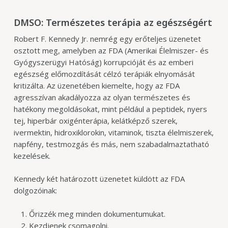
DMSO: Természetes terápia az egészségért
Robert F. Kennedy Jr. nemrég egy erőteljes üzenetet
osztott meg, amelyben az FDA (Amerikai Élelmiszer- és
Gyógyszerügyi Hatóság) korrupcióját és az emberi
egészség előmozdítását célzó terápiák elnyomását
kritizálta. Az üzenetében kiemelte, hogy az FDA
agresszívan akadályozza az olyan természetes és
hatékony megoldásokat, mint például a peptidek, nyers
tej, hiperbár oxigénterápia, kelátképző szerek,
ivermektin, hidroxiklorokin, vitaminok, tiszta élelmiszerek,
napfény, testmozgás és más, nem szabadalmaztatható
kezelések.
Kennedy két határozott üzenetet küldött az FDA
dolgozóinak:
Őrizzék meg minden dokumentumukat.
Kezdjenek csomagolni.