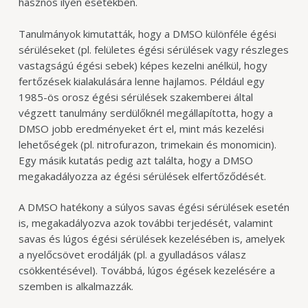
hasznos ilyen esetekben.
Tanulmányok kimutatták, hogy a DMSO különféle égési
sérüléseket (pl. felületes égési sérülések vagy részleges
vastagságú égési sebek) képes kezelni anélkül, hogy
fertőzések kialakulására lenne hajlamos. Például egy
1985-ös orosz égési sérülések szakemberei által
végzett tanulmány serdülőknél megállapította, hogy a
DMSO jobb eredményeket ért el, mint más kezelési
lehetőségek (pl. nitrofurazon, trimekain és monomicin).
Egy másik kutatás pedig azt találta, hogy a DMSO
megakadályozza az égési sérülések elfertőződését.
A DMSO hatékony a súlyos savas égési sérülések esetén
is, megakadályozva azok további terjedését, valamint
savas és lúgos égési sérülések kezelésében is, amelyek
a nyelőcsövet erodálják (pl. a gyulladásos válasz
csökkentésével). Továbbá, lúgos égések kezelésére a
szemben is alkalmazzák.