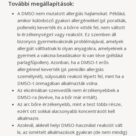
További megállapítások:
A DMSO nem mutatott allergiás hajlamokat. Például,
amikor különböző gyakori allergénekkel (pl. poratkák,
pollenek) keverték és a bőrre vitték fel, nem váltott
ki érzékenységet vagy reakciót. Ez szemben áll
bizonyos gyermekvakcinák problémájával, amelyek
allergiát válthatnak ki olyan anyagokra, amelyeknek a
gyermek a vakcina beadásakor ki van téve (például
parlagfűpollen). Azonban, ha a DMSO-t erős
allergénnel keverték (pl. penicillin allergiás
személynél), súlyosabb reakció lépett fel, mint ha a
DMSO-t önmagában alkalmazták volna.
Az ekcémában szenvedők nem érzékenyebbek a
DMSO-ra (kivéve, ha a bőr már irritált).
Az arc bőre érzékenyebb, mint a test többi része,
ezért ott sokkal alacsonyabb koncentrációt kell
alkalmazni.
Azoknál, akiknél helyi DMSO-használat reakciót vált
ki, az ismételt alkalmazások gyakran (de nem mindig)