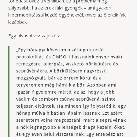
torlódást okoz a vénákban. Ez a probléma még
súlyosabb, ha az erek falai gyengék – ami gyakori
hipermobilitással küzdő egyéneknél, mivel az ő ereik falai
lazábbak.
Egy olvasói visszajelzés:
„Egy hónapja követem a zéta potenciál
protokollját, és DMSO-t használok enyhe nyaki
remegésre, allergiás, viszkető bőrkiütésre és
seprűvénákra. A bőrkiütésem nagyrészt
meggyógyult, bár az orrom körül és a
tenyeremen még hámlik a bőr. Azonban ami
igazán figyelemre méltó, az az, hogy a jobb
vádlim és combom csúnya seprűvénái szinte
teljesen eltűntek. Ha minden így folytatódik, egy
hónap múlva hibátlan lábaim lesznek. Ezt azért
szerettem volna megosztani, mert a seprűvénák
a nők legnagyobb ellenségei: drága kezelni őket,
és egy éven belül visszatérnek. Egy érsebész azt