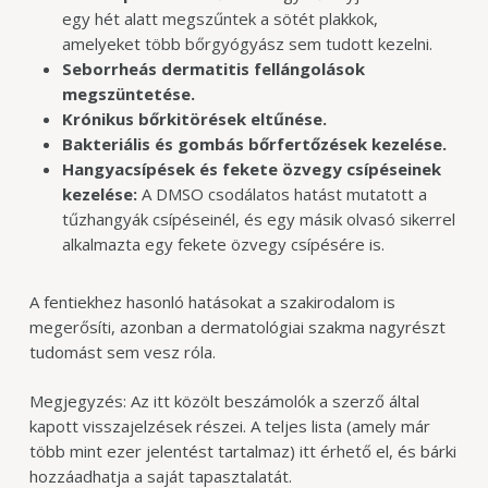
egy hét alatt megszűntek a sötét plakkok,
amelyeket több bőrgyógyász sem tudott kezelni.
Seborrheás dermatitis fellángolások
megszüntetése.
Krónikus bőrkitörések eltűnése.
Bakteriális és gombás bőrfertőzések kezelése.
Hangyacsípések és fekete özvegy csípéseinek
kezelése:
A DMSO csodálatos hatást mutatott a
tűzhangyák csípéseinél, és egy másik olvasó sikerrel
alkalmazta egy fekete özvegy csípésére is.
A fentiekhez hasonló hatásokat a szakirodalom is
megerősíti, azonban a dermatológiai szakma nagyrészt
tudomást sem vesz róla.
Megjegyzés: Az itt közölt beszámolók a szerző által
kapott visszajelzések részei. A teljes lista (amely már
több mint ezer jelentést tartalmaz) itt érhető el, és bárki
hozzáadhatja a saját tapasztalatát.