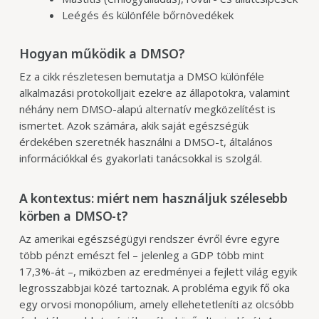
Leégés és különféle bőrnövedékek
Hogyan működik a DMSO?
Ez a cikk részletesen bemutatja a DMSO különféle
alkalmazási protokolljait ezekre az állapotokra, valamint
néhány nem DMSO-alapú alternatív megközelítést is
ismertet. Azok számára, akik saját egészségük
érdekében szeretnék használni a DMSO-t, általános
információkkal és gyakorlati tanácsokkal is szolgál.
A kontextus: miért nem használjuk szélesebb
körben a DMSO-t?
Az amerikai egészségügyi rendszer évről évre egyre
több pénzt emészt fel – jelenleg a GDP több mint
17,3%-át –, miközben az eredményei a fejlett világ egyik
legrosszabbjai közé tartoznak. A probléma egyik fő oka
egy orvosi monopólium, amely ellehetetleníti az olcsóbb