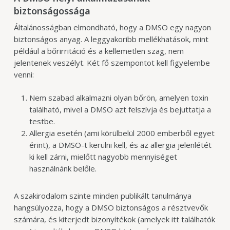
biztonságossága
Általánosságban elmondható, hogy a DMSO egy nagyon
biztonságos anyag. A leggyakoribb mellékhatások, mint
például a bőrirritáció és a kellemetlen szag, nem
jelentenek veszélyt. Két fő szempontot kell figyelembe
venni:
Nem szabad alkalmazni olyan bőrön, amelyen toxin
található, mivel a DMSO azt felszívja és bejuttatja a
testbe.
Allergia esetén (ami körülbelül 2000 emberből egyet
érint), a DMSO-t kerülni kell, és az allergia jelenlétét
ki kell zárni, mielőtt nagyobb mennyiséget
használnánk belőle.
A szakirodalom szinte minden publikált tanulmánya
hangsúlyozza, hogy a DMSO biztonságos a résztvevők
számára, és kiterjedt bizonyítékok (amelyek itt találhatók