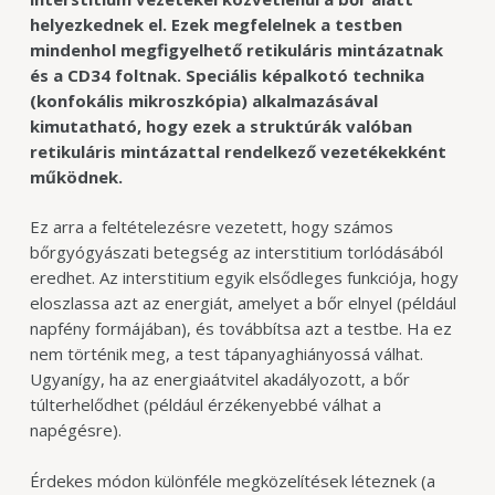
helyezkednek el. Ezek megfelelnek a testben
mindenhol megfigyelhető retikuláris mintázatnak
és a CD34 foltnak. Speciális képalkotó technika
(konfokális mikroszkópia) alkalmazásával
kimutatható, hogy ezek a struktúrák valóban
retikuláris mintázattal rendelkező vezetékekként
működnek.
Ez arra a feltételezésre vezetett, hogy számos
bőrgyógyászati betegség az interstitium torlódásából
eredhet. Az interstitium egyik elsődleges funkciója, hogy
eloszlassa azt az energiát, amelyet a bőr elnyel (például
napfény formájában), és továbbítsa azt a testbe. Ha ez
nem történik meg, a test tápanyaghiányossá válhat.
Ugyanígy, ha az energiaátvitel akadályozott, a bőr
túlterhelődhet (például érzékenyebbé válhat a
napégésre).
Érdekes módon különféle megközelítések léteznek (a