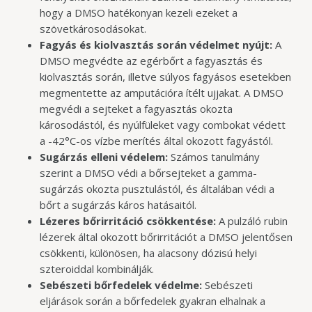
hogy a DMSO hatékonyan kezeli ezeket a
szövetkárosodásokat.
Fagyás és kiolvasztás során védelmet nyújt:
A
DMSO megvédte az egérbőrt a fagyasztás és
kiolvasztás során, illetve súlyos fagyásos esetekben
megmentette az amputációra ítélt ujjakat. A DMSO
megvédi a sejteket a fagyasztás okozta
károsodástól, és nyúlfüleket vagy combokat védett
a -42°C-os vízbe merítés által okozott fagyástól.
Sugárzás elleni védelem:
Számos tanulmány
szerint a DMSO védi a bőrsejteket a gamma-
sugárzás okozta pusztulástól, és általában védi a
bőrt a sugárzás káros hatásaitól.
Lézeres bőrirritáció csökkentése:
A pulzáló rubin
lézerek által okozott bőrirritációt a DMSO jelentősen
csökkenti, különösen, ha alacsony dózisú helyi
szteroiddal kombinálják.
Sebészeti bőrfedelek védelme:
Sebészeti
eljárások során a bőrfedelek gyakran elhalnak a