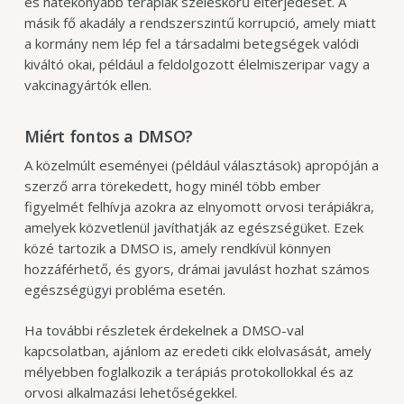
és hatékonyabb terápiák széleskörű elterjedését. A
másik fő akadály a rendszerszintű korrupció, amely miatt
a kormány nem lép fel a társadalmi betegségek valódi
kiváltó okai, például a feldolgozott élelmiszeripar vagy a
vakcinagyártók ellen.
Miért fontos a DMSO?
A közelmúlt eseményei (például választások) apropóján a
szerző arra törekedett, hogy minél több ember
figyelmét felhívja azokra az elnyomott orvosi terápiákra,
amelyek közvetlenül javíthatják az egészségüket. Ezek
közé tartozik a DMSO is, amely rendkívül könnyen
hozzáférhető, és gyors, drámai javulást hozhat számos
egészségügyi probléma esetén.
Ha további részletek érdekelnek a DMSO-val
kapcsolatban, ajánlom az eredeti cikk elolvasását, amely
mélyebben foglalkozik a terápiás protokollokkal és az
orvosi alkalmazási lehetőségekkel.