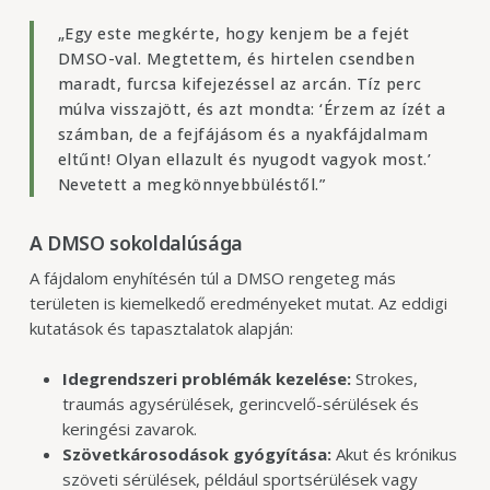
„Egy este megkérte, hogy kenjem be a fejét
DMSO-val. Megtettem, és hirtelen csendben
maradt, furcsa kifejezéssel az arcán. Tíz perc
múlva visszajött, és azt mondta: ‘Érzem az ízét a
számban, de a fejfájásom és a nyakfájdalmam
eltűnt! Olyan ellazult és nyugodt vagyok most.’
Nevetett a megkönnyebbüléstől.”
A DMSO sokoldalúsága
A fájdalom enyhítésén túl a DMSO rengeteg más
területen is kiemelkedő eredményeket mutat. Az eddigi
kutatások és tapasztalatok alapján:
Idegrendszeri problémák kezelése:
Strokes,
traumás agysérülések, gerincvelő-sérülések és
keringési zavarok.
Szövetkárosodások gyógyítása:
Akut és krónikus
szöveti sérülések, például sportsérülések vagy