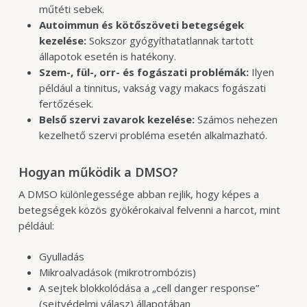
műtéti sebek.
Autoimmun és kötőszöveti betegségek
kezelése:
Sokszor gyógyíthatatlannak tartott
állapotok esetén is hatékony.
Szem-, fül-, orr- és fogászati problémák:
Ilyen
például a tinnitus, vakság vagy makacs fogászati
fertőzések.
Belső szervi zavarok kezelése:
Számos nehezen
kezelhető szervi probléma esetén alkalmazható.
Hogyan működik a DMSO?
A DMSO különlegessége abban rejlik, hogy képes a
betegségek közös gyökérokaival felvenni a harcot, mint
például:
Gyulladás
Mikroalvadások (mikrotrombózis)
A sejtek blokkolódása a „cell danger response”
(sejtvédelmi válasz) állapotában