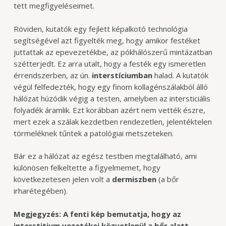
tett megfigyeléseimet.
Röviden, kutatók egy fejlett képalkotó technológia
segítségével azt figyelték meg, hogy amikor festéket
juttattak az epevezetékbe, az pókhálószerű mintázatban
szétterjedt. Ez arra utalt, hogy a festék egy ismeretlen
érrendszerben, az ún.
interstíciumban
halad. A kutatók
végül felfedezték, hogy egy finom kollagénszálakból álló
hálózat húzódik végig a testen, amelyben az intersticiális
folyadék áramlik. Ezt korábban azért nem vették észre,
mert ezek a szálak kezdetben rendezetlen, jelentéktelen
törmeléknek tűntek a patológiai metszeteken.
Bár ez a hálózat az egész testben megtalálható, ami
különösen felkeltette a figyelmemet, hogy
következetesen jelen volt a
dermiszben
(a bőr
irharétegében).
Megjegyzés: A fenti kép bemutatja, hogy az
interstitium vezetékei közvetlenül a bőr alatt