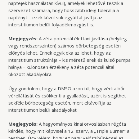
naptejek használatán kívül), amelyek lehetővé teszik a
szervezet számára, hogy hosszabb ideig tolerálja a
napfényt – ezek közül sok egyúttal javítja az
interstitiumon belüli folyadékmozgást is.
Megjegyzés:
A zéta potenciál élettani javítása (helyileg
vagy rendszerszinten) számos bőrbetegség esetén
előnyös lehet. Ennek egyik oka az lehet, hogy az
interstitium struktúrája – kis méretű erek és külső pumpa
hiánya – különösen érzékeny a zéta potenciál által
okozott akadályokra.
Úgy gondolom, hogy a DMSO azon túl, hogy védi a bőr
vérellátását és csökkenti a gyulladást, azért is segíthet
sokféle bőrbetegség esetén, mert eltávolítja az
interstitiumon belüli akadályokat.
Megjegyzés:
A hagyományos kínai orvoslásban régóta
kérdés, hogy mit képvisel a 12. szerv, a „Triple Burner” a
testben. Úgy vélem, hogy ez nagy valószínűséggel az