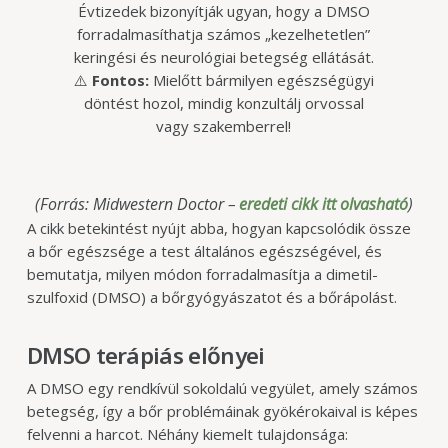
Évtizedek bizonyítják ugyan, hogy a DMSO
forradalmasíthatja számos „kezelhetetlen”
keringési és neurológiai betegség ellátását.
⚠️
Fontos:
Mielőtt bármilyen egészségügyi
döntést hozol, mindig konzultálj orvossal
vagy szakemberrel!
(Forrás: Midwestern Doctor –
eredeti cikk itt olvasható
)
A cikk betekintést nyújt abba, hogyan kapcsolódik össze
a bőr egészsége a test általános egészségével, és
bemutatja, milyen módon forradalmasítja a dimetil-
szulfoxid (DMSO) a bőrgyógyászatot és a bőrápolást.
DMSO terápiás előnyei
A DMSO egy rendkívül sokoldalú vegyület, amely számos
betegség, így a bőr problémáinak gyökérokaival is képes
felvenni a harcot. Néhány kiemelt tulajdonsága: