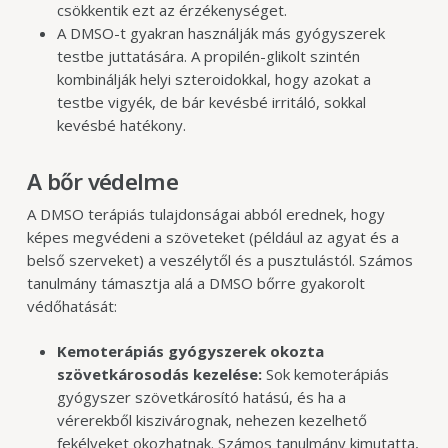
csökkentik ezt az érzékenységet.
A DMSO-t gyakran használják más gyógyszerek
testbe juttatására. A propilén-glikolt szintén
kombinálják helyi szteroidokkal, hogy azokat a
testbe vigyék, de bár kevésbé irritáló, sokkal
kevésbé hatékony.
A bőr védelme
A DMSO terápiás tulajdonságai abból erednek, hogy
képes megvédeni a szöveteket (például az agyat és a
belső szerveket) a veszélytől és a pusztulástól. Számos
tanulmány támasztja alá a DMSO bőrre gyakorolt
védőhatását:
Kemoterápiás gyógyszerek okozta
szövetkárosodás kezelése:
Sok kemoterápiás
gyógyszer szövetkárosító hatású, és ha a
vérerekből kiszivárognak, nehezen kezelhető
fekélyeket okozhatnak. Számos tanulmány kimutatta,