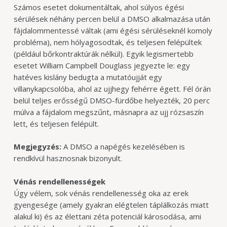
Számos esetet dokumentáltak, ahol súlyos égési
sérülések néhány percen belül a DMSO alkalmazása után
fájdalommentessé váltak (ami égési sérüléseknél komoly
probléma), nem hólyagosodtak, és teljesen felépültek
(például bőrkontraktúrák nélkül). Egyik legismertebb
esetet William Campbell Douglass jegyezte le: egy
hatéves kislány bedugta a mutatóujját egy
villanykapcsolóba, ahol az ujjhegy fehérre égett. Fél órán
belül teljes erősségű DMSO-fürdőbe helyezték, 20 perc
múlva a fájdalom megszűnt, másnapra az ujj rózsaszín
lett, és teljesen felépült.
Megjegyzés:
A DMSO a napégés kezelésében is
rendkívül hasznosnak bizonyult.
Vénás rendellenességek
Úgy vélem, sok vénás rendellenesség oka az erek
gyengesége (amely gyakran elégtelen táplálkozás miatt
alakul ki) és az élettani zéta potenciál károsodása, ami