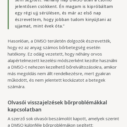
jelentősen csökkent. Én magam is kipróbáltam
egy régi ujj sérülésen, és már az első nap
észrevettem, hogy jobban tudom kinyújtani az
ujjamat, mint évek óta.”
Hasonlóan, a DMSO területén dolgozók észrevették,
hogy ez az anyag számos bőrbetegség esetén
hatékony. Ez odáig vezetett, hogy néhány orvos
alapértelmezett kezelési módszerként kezdte használni
a DMSO-t nehezen kezelhető bőrelváltozásokra, amikor
más megoldás nem állt rendelkezésre, mert gyakran
működött, és nem jelentett kockázatot a betegek
számára.
Olvasói visszajelzések bőrproblémákkal
kapcsolatban
A szerző sok olvasói beszámolót kapott, amelyek szerint
a DMSO különféle bőrproblémákon segített: