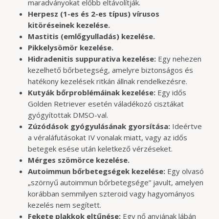
maradványokat előbb eltávolítják.
Herpesz (1-es és 2-es típus) vírusos
kitöréseinek kezelése.
Mastitis (emlőgyulladás) kezelése.
Pikkelysömör kezelése.
Hidradenitis suppurativa kezelése:
Egy nehezen
kezelhető bőrbetegség, amelyre biztonságos és
hatékony kezelések ritkán állnak rendelkezésre.
Kutyák bőrproblémáinak kezelése:
Egy idős
Golden Retriever esetén váladékozó cisztákat
gyógyítottak DMSO-val.
Zúzódások gyógyulásának gyorsítása:
Ideértve
a véraláfutásokat IV vonalak miatt, vagy az idős
betegek esése után keletkező vérzéseket.
Mérges szömörce kezelése.
Autoimmun bőrbetegségek kezelése:
Egy olvasó
„szörnyű autoimmun bőrbetegsége” javult, amelyen
korábban semmilyen szteroid vagy hagyományos
kezelés nem segített.
Fekete plakkok eltűnése:
Egy nő anyjának lábán