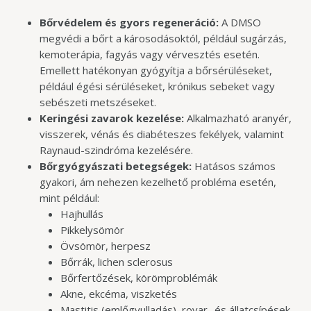
Bőrvédelem és gyors regeneráció:
A DMSO
megvédi a bőrt a károsodásoktól, például sugárzás,
kemoterápia, fagyás vagy vérvesztés esetén.
Emellett hatékonyan gyógyítja a bőrsérüléseket,
például égési sérüléseket, krónikus sebeket vagy
sebészeti metszéseket.
Keringési zavarok kezelése:
Alkalmazható aranyér,
visszerek, vénás és diabéteszes fekélyek, valamint
Raynaud-szindróma kezelésére.
Bőrgyógyászati betegségek:
Hatásos számos
gyakori, ám nehezen kezelhető probléma esetén,
mint például:
Hajhullás
Pikkelysömör
Övsömör, herpesz
Bőrrák, lichen sclerosus
Bőrfertőzések, körömproblémák
Akne, ekcéma, viszketés
Mastitis (emlőgyulladás), rovar- és állatcsípések