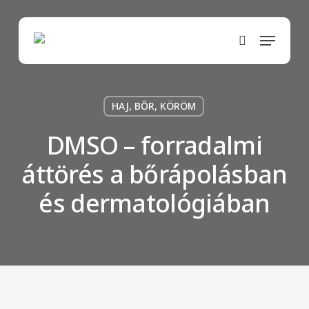
Skip
to
Menu
main
search
content
HAJ, BŐR, KÖRÖM
DMSO – forradalmi
áttörés a bőrápolásban
és dermatológiában