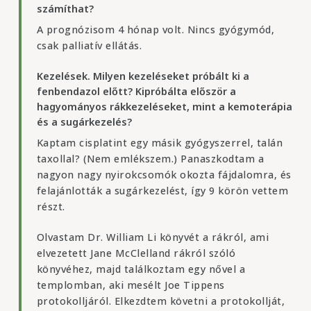
számíthat?
A prognózisom 4 hónap volt. Nincs gyógymód,
csak palliatív ellátás.
Kezelések. Milyen kezeléseket próbált ki a
fenbendazol előtt? Kipróbálta először a
hagyományos rákkezeléseket, mint a kemoterápia
és a sugárkezelés?
Kaptam cisplatint egy másik gyógyszerrel, talán
taxollal? (Nem emlékszem.) Panaszkodtam a
nagyon nagy nyirokcsomók okozta fájdalomra, és
felajánlották a sugárkezelést, így 9 körön vettem
részt.
Olvastam Dr. William Li könyvét a rákról, ami
elvezetett Jane McClelland rákról szóló
könyvéhez, majd találkoztam egy nővel a
templomban, aki mesélt Joe Tippens
protokolljáról. Elkezdtem követni a protokollját,