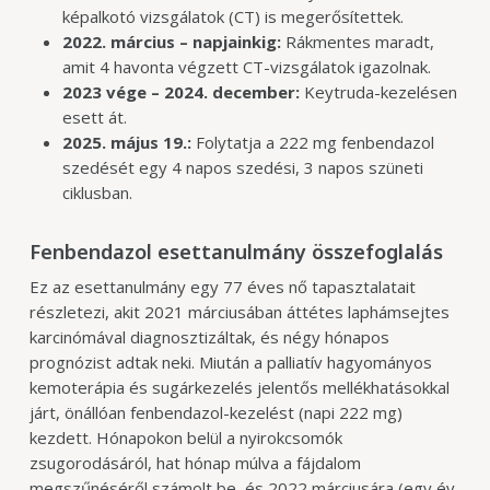
képalkotó vizsgálatok (CT) is megerősítettek.
2022. március – napjainkig:
Rákmentes maradt,
amit 4 havonta végzett CT-vizsgálatok igazolnak.
2023 vége – 2024. december:
Keytruda-kezelésen
esett át.
2025. május 19.:
Folytatja a 222 mg fenbendazol
szedését egy 4 napos szedési, 3 napos szüneti
ciklusban.
Fenbendazol esettanulmány összefoglalás
Ez az esettanulmány egy 77 éves nő tapasztalatait
részletezi, akit 2021 márciusában áttétes laphámsejtes
karcinómával diagnosztizáltak, és négy hónapos
prognózist adtak neki. Miután a palliatív hagyományos
kemoterápia és sugárkezelés jelentős mellékhatásokkal
járt, önállóan fenbendazol-kezelést (napi 222 mg)
kezdett. Hónapokon belül a nyirokcsomók
zsugorodásáról, hat hónap múlva a fájdalom
megszűnéséről számolt be, és 2022 márciusára (egy év