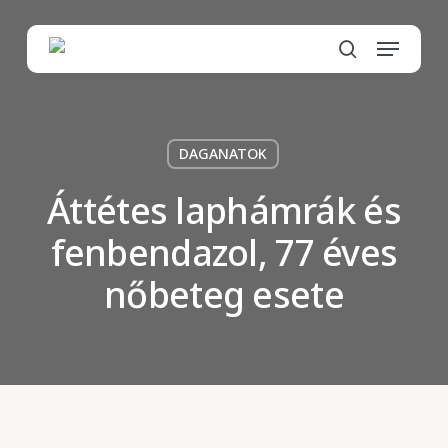
Skip
to
Menu
main
search
content
DAGANATOK
Áttétes laphámrák és
fenbendazol, 77 éves
nőbeteg esete