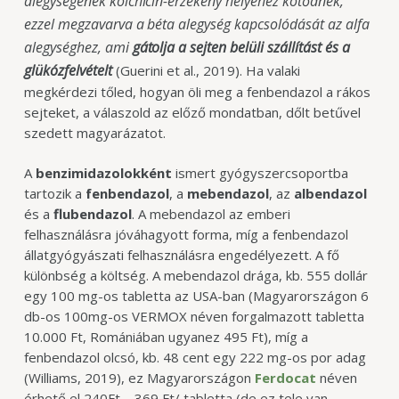
alegységének kolchicin-érzékeny helyéhez kötődnek,
ezzel megzavarva a béta alegység kapcsolódását az alfa
alegységhez, ami
gátolja a sejten belüli szállítást és a
glükózfelvételt
(Guerini et al., 2019).
Ha valaki
megkérdezi tőled, hogyan öli meg a fenbendazol a rákos
sejteket, a válaszold az előző mondatban, dőlt betűvel
szedett magyarázatot.
A
benzimidazolokként
ismert gyógyszercsoportba
tartozik a
fenbendazol
, a
mebendazol
, az
albendazol
és a
flubendazol
. A mebendazol az emberi
felhasználásra jóváhagyott forma, míg a fenbendazol
állatgyógyászati felhasználásra engedélyezett. A fő
különbség a költség. A mebendazol drága, kb. 555 dollár
egy 100 mg-os tabletta az USA-ban (Magyarországon 6
db-os 100mg-os VERMOX néven forgalmazott tabletta
10.000 Ft, Romániában ugyanez 495 Ft), míg a
fenbendazol olcsó, kb. 48 cent egy 222 mg-os por adag
(Williams, 2019), ez Magyarországon
Ferdocat
néven
érhető el 240Ft – 369 Ft/ tabletta (de ez tele van