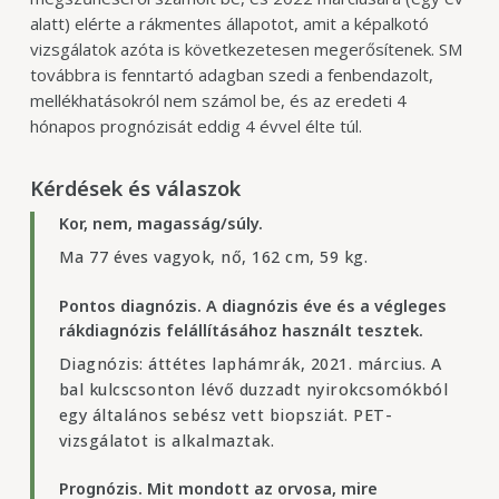
alatt) elérte a rákmentes állapotot, amit a képalkotó
vizsgálatok azóta is következetesen megerősítenek. SM
továbbra is fenntartó adagban szedi a fenbendazolt,
mellékhatásokról nem számol be, és az eredeti 4
hónapos prognózisát eddig 4 évvel élte túl.
Kérdések és válaszok
Kor, nem, magasság/súly.
Ma 77 éves vagyok, nő, 162 cm, 59 kg.
Pontos diagnózis. A diagnózis éve és a végleges
rákdiagnózis felállításához használt tesztek.
Diagnózis: áttétes laphámrák, 2021. március. A
bal kulcscsonton lévő duzzadt nyirokcsomókból
egy általános sebész vett biopsziát. PET-
vizsgálatot is alkalmaztak.
Prognózis. Mit mondott az orvosa, mire