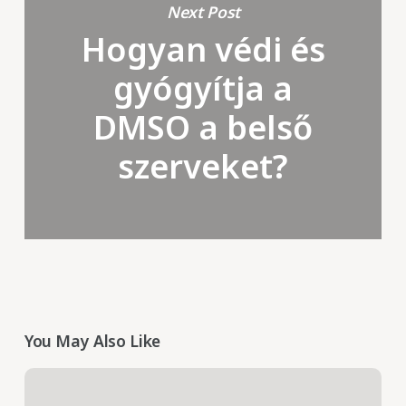
Next Post
Hogyan védi és
gyógyítja a
DMSO a belső
szerveket?
You May Also Like
Csecsemő
hozzátáplálás