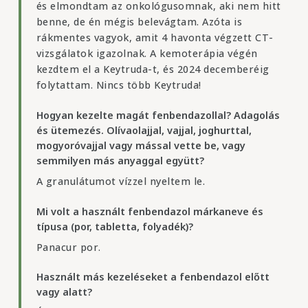
és elmondtam az onkológusomnak, aki nem hitt
benne, de én mégis belevágtam. Azóta is
rákmentes vagyok, amit 4 havonta végzett CT-
vizsgálatok igazolnak. A kemoterápia végén
kezdtem el a Keytruda-t, és 2024 decemberéig
folytattam. Nincs több Keytruda!
Hogyan kezelte magát fenbendazollal? Adagolás
és ütemezés. Olívaolajjal, vajjal, joghurttal,
mogyoróvajjal vagy mással vette be, vagy
semmilyen más anyaggal együtt?
A granulátumot vízzel nyeltem le.
Mi volt a használt fenbendazol márkaneve és
típusa (por, tabletta, folyadék)?
Panacur por.
Használt más kezeléseket a fenbendazol előtt
vagy alatt?