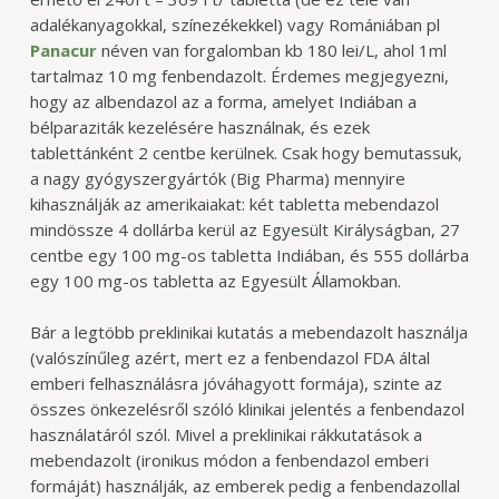
adalékanyagokkal, színezékekkel) vagy Romániában pl
Panacur
néven van forgalomban kb 180 lei/L, ahol 1ml
tartalmaz 10 mg fenbendazolt. Érdemes megjegyezni,
hogy az albendazol az a forma, amelyet Indiában a
bélparaziták kezelésére használnak, és ezek
tablettánként 2 centbe kerülnek. Csak hogy bemutassuk,
a nagy gyógyszergyártók (Big Pharma) mennyire
kihasználják az amerikaiakat: két tabletta mebendazol
mindössze 4 dollárba kerül az Egyesült Királyságban, 27
centbe egy 100 mg-os tabletta Indiában, és 555 dollárba
egy 100 mg-os tabletta az Egyesült Államokban.
Bár a legtöbb preklinikai kutatás a mebendazolt használja
(valószínűleg azért, mert ez a fenbendazol FDA által
emberi felhasználásra jóváhagyott formája), szinte az
összes önkezelésről szóló klinikai jelentés a fenbendazol
használatáról szól. Mivel a preklinikai rákkutatások a
mebendazolt (ironikus módon a fenbendazol emberi
formáját) használják, az emberek pedig a fenbendazollal