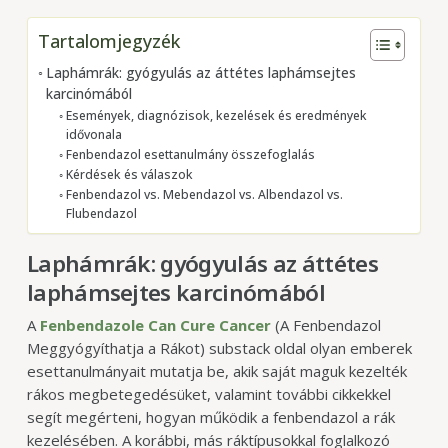
Tartalomjegyzék
Laphámrák: gyógyulás az áttétes laphámsejtes
karcinómából
Események, diagnózisok, kezelések és eredmények
idővonala
Fenbendazol esettanulmány összefoglalás
Kérdések és válaszok
Fenbendazol vs. Mebendazol vs. Albendazol vs.
Flubendazol
Laphámrák:
gyógyulás az áttétes
laphámsejtes karcinómából
A
Fenbendazole Can Cure Cancer
(A Fenbendazol
Meggyógyíthatja a Rákot) substack oldal olyan emberek
esettanulmányait mutatja be, akik saját maguk kezelték
rákos megbetegedésüket, valamint további cikkekkel
segít megérteni, hogyan működik a fenbendazol a rák
kezelésében. A korábbi, más ráktípusokkal foglalkozó