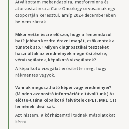
Átváltottam mebendazolra, metforminra és
atorvastatinra a Care Oncology orvosainak egy
csoportján keresztül, amíg 2024 decemberében
be nem zártak.
Mikor vette észre először, hogy a fenbendazol
hat? Jobban kezdte érezni magát, csökkentek a
tünetek stb.? Milyen diagnosztikai teszteket
használtak az eredmények megerősítésére;
vérvizsgálatok, képalkotó vizsgálatok?
A képalkotó vizsgálat erősítette meg, hogy
rákmentes vagyok.
Vannak megosztható képei vagy eredményei?
(Minden azonosító információt eltávolítunk.) Az
előtte-utána képalkotó felvételek (PET, MRI, CT)
lennének ideálisak.
Azt hiszem, a kórházamtól tudnék másolatokat
kérni.