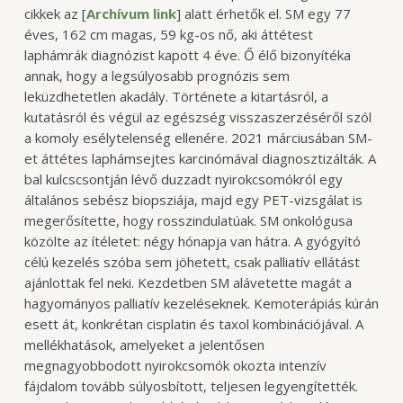
cikkek az [
Archívum link
] alatt érhetők el.
SM egy 77
éves, 162 cm magas, 59 kg-os nő, aki áttétest
laphámrák diagnózist kapott 4 éve. Ő élő bizonyítéka
annak, hogy a legsúlyosabb prognózis sem
leküzdhetetlen akadály. Története a kitartásról, a
kutatásról és végül az egészség visszaszerzéséről szól
a komoly esélytelenség ellenére.
2021 márciusában SM-
et áttétes laphámsejtes karcinómával diagnosztizálták. A
bal kulcscsontján lévő duzzadt nyirokcsomókról egy
általános sebész biopsziája, majd egy PET-vizsgálat is
megerősítette, hogy rosszindulatúak. SM onkológusa
közölte az ítéletet: négy hónapja van hátra. A gyógyító
célú kezelés szóba sem jöhetett, csak palliatív ellátást
ajánlottak fel neki.
Kezdetben SM alávetette magát a
hagyományos palliatív kezeléseknek. Kemoterápiás kúrán
esett át, konkrétan cisplatin és taxol kombinációjával. A
mellékhatások, amelyeket a jelentősen
megnagyobbodott nyirokcsomók okozta intenzív
fájdalom tovább súlyosbított, teljesen legyengítették.