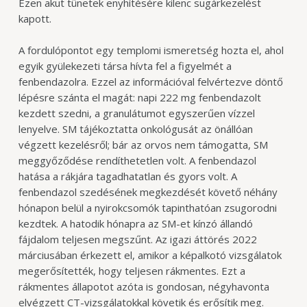
Ezen akut tünetek enyhítésére kilenc sugárkezelést
kapott.
A fordulópontot egy templomi ismeretség hozta el, ahol
egyik gyülekezeti társa hívta fel a figyelmét a
fenbendazolra. Ezzel az információval felvértezve döntő
lépésre szánta el magát: napi 222 mg fenbendazolt
kezdett szedni, a granulátumot egyszerűen vízzel
lenyelve. SM tájékoztatta onkológusát az önállóan
végzett kezelésről; bár az orvos nem támogatta, SM
meggyőződése rendíthetetlen volt.
A fenbendazol
hatása a rákjára tagadhatatlan és gyors volt. A
fenbendazol szedésének megkezdését követő néhány
hónapon belül a nyirokcsomók tapinthatóan zsugorodni
kezdtek. A hatodik hónapra az SM-et kínzó állandó
fájdalom teljesen megszűnt. Az igazi áttörés 2022
márciusában érkezett el, amikor a képalkotó vizsgálatok
megerősítették, hogy teljesen rákmentes. Ezt a
rákmentes állapotot azóta is gondosan, négyhavonta
elvégzett CT-vizsgálatokkal követik és erősítik meg.