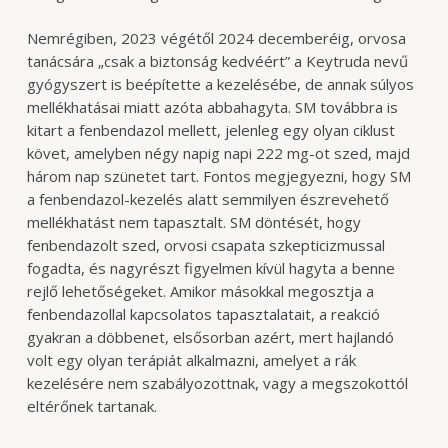
Nemrégiben, 2023 végétől 2024 decemberéig, orvosa
tanácsára „csak a biztonság kedvéért” a Keytruda nevű
gyógyszert is beépítette a kezelésébe, de annak súlyos
mellékhatásai miatt azóta abbahagyta. SM továbbra is
kitart a fenbendazol mellett, jelenleg egy olyan ciklust
követ, amelyben négy napig napi 222 mg-ot szed, majd
három nap szünetet tart.
Fontos megjegyezni, hogy SM
a fenbendazol-kezelés alatt semmilyen észrevehető
mellékhatást nem tapasztalt.
SM döntését, hogy
fenbendazolt szed, orvosi csapata szkepticizmussal
fogadta, és nagyrészt figyelmen kívül hagyta a benne
rejlő lehetőségeket. Amikor másokkal megosztja a
fenbendazollal kapcsolatos tapasztalatait, a reakció
gyakran a döbbenet, elsősorban azért, mert hajlandó
volt egy olyan terápiát alkalmazni, amelyet a rák
kezelésére nem szabályozottnak, vagy a megszokottól
eltérőnek tartanak.