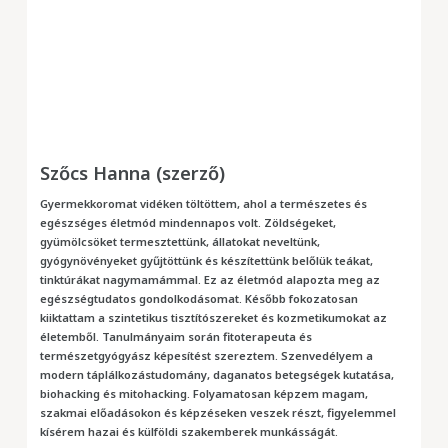
Szőcs Hanna (szerző)
Gyermekkoromat vidéken töltöttem, ahol a természetes és
egészséges életmód mindennapos volt. Zöldségeket,
gyümölcsöket termesztettünk, állatokat neveltünk,
gyógynövényeket gyűjtöttünk és készítettünk belőlük teákat,
tinktúrákat nagymamámmal. Ez az életmód alapozta meg az
egészségtudatos gondolkodásomat. Később fokozatosan
kiiktattam a szintetikus tisztítószereket és kozmetikumokat az
életemből. Tanulmányaim során fitoterapeuta és
természetgyógyász képesítést szereztem. Szenvedélyem a
modern táplálkozástudomány, daganatos betegségek kutatása,
biohacking és mitohacking. Folyamatosan képzem magam,
szakmai előadásokon és képzéseken veszek részt, figyelemmel
kísérem hazai és külföldi szakemberek munkásságát.