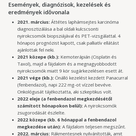
Események, diagnózisok, kezelések és
eredmények idővonala
2021. március:
Áttétes laphámsejtes karcinóma
diagnosztizálása a bal oldali kulcscsonti
nyirokcsomók biopsziájával és PET-vizsgálattal. 4
hónapos prognózist kapott, csak palliatív ellátást
ajánlottak fel neki.
2021 közepe (kb.):
Kemoterápián (Cisplatin és
Taxol), majd a fájdalom és a megnagyobbodott
nyirokcsomók miatt 9 kör sugárkezelésen esett át.
2021 vége (kb.):
Önálló kezelést kezdett Panacurral
(fenbendazol), napi 222 mg-ot vízzel bevéve.
Onkológusát tájékoztatta, aki szkeptikus volt.
2022 eleje (a fenbendazol megkezdésétől
számított hónapokon belül):
A nyirokcsomók
zsugorodását észlelte.
2022 közepe (kb. 6 hónappal a fenbendazol
megkezdése után):
A fájdalom teljesen megszűnt.
2022. március:
Rákmentesnek nyilvánították, amit