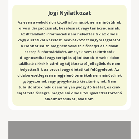
Jogi Nyilatkozat
Az ezen a weboldalon közölt információk
nem minősülnek
orvosi diagnózisnak, kezelésnek vagy tanácsadásnak
.
Az itt található információk
nem helyettesítik az orvosi
vagy dietetikai kezelést, beavatkozást vagy vizsgálatot
.
A
HannaHealth blog
nem vállal felelősséget az oldalon
szereplő információkért, amelyek
nem tekinthetők
diagnosztikai vagy terápiás ajánlásnak
. A weboldalon
található cikkek
kizárólag tájékoztató jellegűek
, és
nem
helyettesítik az orvosi vagy dietetikai felügyeletet
. Az
oldalon
esetlegesen megjelenő termékek
nem minősülnek
gyógyszernek vagy gyógyhatású készítménynek.
Nem
tulajdonítok nekik semmilyen gyógyító hatást
, és
csak
saját felelősségre, megfelelő orvosi felügyelettel történő
alkalmazásukat javaslom
.