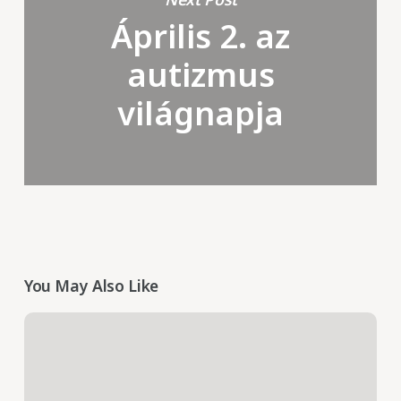
Április 2. az
autizmus
világnapja
You May Also Like
Bryan
Ardis:
Covid-
19