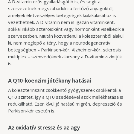
A D-vitamin erős gyulladásgátló is, és segít a
szervezetnek megszabadulni a fertőző anyagoktól,
amelyek életveszélyes betegségek kialakulásához is
vezethetnek. A D-vitamin nem is igazán vitaminként,
sokkal inkább szteroidként vagy hormonként viselkedik a
szervezetben. Miután közvetlenül a koleszterinből alakul
ki, nem meglepő a tény, hogy a
neurodegeneratív
betegségben – Parkinson-kór, Alzheimer-kór, sclerosis
multiplex – szenvedőknek alacsony a D-vitamin-szintjük
is.
A
Q10-
koenzim jótékony hatásai
A koleszterinszint csökkentő gyógyszerek csökkentik a
Q10 szintet, így a Q10 szedésével azok mellékhatása is
redukálható.
Ezen kívül jó hatású migrén, depresszió és
Parkison-kór esetén is.
Az oxidatív stressz és az agy