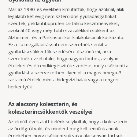
Már az 1990-es években kimutatták, hogy azoknál, akik
legalább két évig nem szteroidos gyulladásgátlókat
szedtek, például iboprufen tartalmú készítményeket,
azoknál 40 vagy még több százalékkal csökkent az
Alzheimer- és a Parkinson-kór kialakulásának kockázata.
Ezzel a megállapítással nem szeretnék senkit a
gyulladáscsökkentők szedésére ösztönözni, arra
szeretnék ezzel utalni, hogy nagyon fontos, az olyan
ételeket és étrendkiegészítők szedése, mely csökkenti a
gyulladást a szervezetben. Ilyen pl. a magas omega-3
tartalmú ételek, mint a hidegvízi halak vagy a tengeri
herkentyűk.
Az alacsony koleszterin, és
koleszterincsökkentők veszélyei
Az elmúlt évek alatt belénk sulykoltak, hogy a koleszterin
az ördögtől való, és mindent meg kell tennünk annak
érdekében, hogy csökkentsük vagy alacsonyan tartsuk.