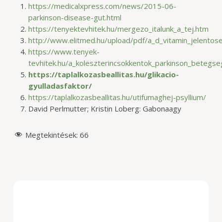
https://medicalxpress.com/news/2015-06-
parkinson-disease-gut.html
https://tenyektevhitek.hu/mergezo_italunk_a_tej.htm
http://www.elitmed.hu/upload/pdf/a_d_vitamin_jelentos
https://www.tenyek-
tevhitek.hu/a_koleszterincsokkentok_parkinson_betegs
https://taplalkozasbeallitas.hu/glikacio-
gyulladasfaktor/
https://taplalkozasbeallitas.hu/utifumaghej-psyllium/
David Perlmutter; Kristin Loberg: Gabonaagy
Megtekintések:
66