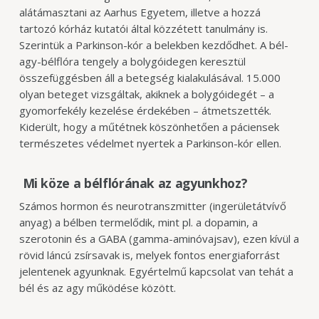
alátámasztani az Aarhus Egyetem, illetve a hozzá
tartozó kórház kutatói által közzétett tanulmány is.
Szerintük a Parkinson-kór a belekben kezdődhet. A bél-
agy-bélflóra tengely a bolygóidegen keresztül
összefüggésben áll a betegség kialakulásával. 15.000
olyan beteget vizsgáltak, akiknek a bolygóidegét – a
gyomorfekély kezelése érdekében – átmetszették.
Kiderült, hogy a műtétnek köszönhetően a páciensek
természetes védelmet nyertek a Parkinson-kór ellen.
Mi köze a bélflórának az agyunkhoz?
Számos hormon és neurotranszmitter (ingerületátvívő
anyag) a bélben termelődik, mint pl. a dopamin, a
szerotonin és a GABA (gamma-aminóvajsav), ezen kívül a
rövid láncú zsírsavak is, melyek fontos energiaforrást
jelentenek agyunknak. Egyértelmű kapcsolat van tehát a
bél és az agy működése között.