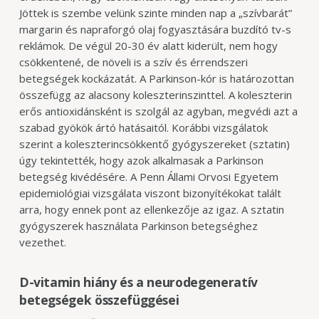
Jöttek is szembe velünk szinte minden nap a „szívbarát”
margarin és napraforgó olaj fogyasztására buzdító tv-s
reklámok. De végül 20-30 év alatt kiderült, nem hogy
csökkentené, de növeli is a szív és érrendszeri
betegségek kockázatát. A Parkinson-kór is határozottan
összefügg az alacsony
koleszterinszinttel. A koleszterin
erős antioxidánsként is szolgál az agyban,
megvédi azt a
szabad gyökök ártó hatásaitól. Korábbi vizsgálatok
szerint a koleszterincsökkentő gyógyszereket (sztatin)
úgy tekintették, hogy azok alkalmasak a Parkinson
betegség kivédésére. A Penn Állami Orvosi Egyetem
epidemiológiai vizsgálata viszont bizonyítékokat talált
arra, hogy ennek pont az ellenkezője az igaz. A sztatin
gyógyszerek használata Parkinson betegséghez
vezethet.
D-vitamin hiány és a neurodegeneratív
betegségek összefüggései