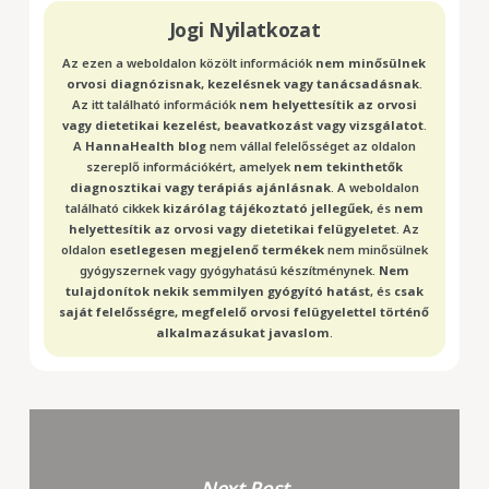
Jogi Nyilatkozat
Az ezen a weboldalon közölt információk
nem minősülnek
orvosi diagnózisnak, kezelésnek vagy tanácsadásnak
.
Az itt található információk
nem helyettesítik az orvosi
vagy dietetikai kezelést, beavatkozást vagy vizsgálatot
.
A
HannaHealth blog
nem vállal felelősséget az oldalon
szereplő információkért, amelyek
nem tekinthetők
diagnosztikai vagy terápiás ajánlásnak
. A weboldalon
található cikkek
kizárólag tájékoztató jellegűek
, és
nem
helyettesítik az orvosi vagy dietetikai felügyeletet
. Az
oldalon
esetlegesen megjelenő termékek
nem minősülnek
gyógyszernek vagy gyógyhatású készítménynek.
Nem
tulajdonítok nekik semmilyen gyógyító hatást
, és
csak
saját felelősségre, megfelelő orvosi felügyelettel történő
alkalmazásukat javaslom
.
Next Post