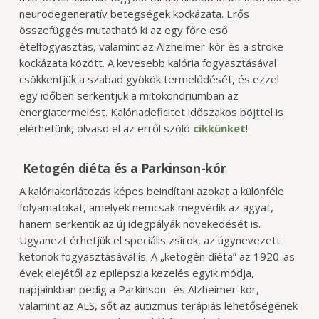
neurodegeneratív betegségek kockázata. Erős
összefüggés mutatható ki az egy főre eső
ételfogyasztás, valamint az Alzheimer-kór és a
stroke
kockázata között. A kevesebb kalória fogyasztásával
csökkentjük a szabad gyökök
termelődését, és ezzel
egy időben serkentjük a mitokondriumban az
energiatermelést. Kalóriadeficitet időszakos böjttel is
elérhetünk, olvasd el az erről szóló
cikkünket
!
Ketogén diéta és a Parkinson-kór
A kalóriakorlátozás képes beindítani azokat a különféle
folyamatokat, amelyek nemcsak megvédik az agyat,
hanem serkentik az új idegpályák növekedését is.
Ugyanezt érhetjük el speciális zsírok, az úgynevezett
ketonok fogyasztásával is. A „ketogén diéta” az 1920-as
évek elejétől az epilepszia kezelés egyik módja,
napjainkban pedig a Parkinson- és Alzheimer-kór,
valamint az ALS, sőt az autizmus terápiás lehetőségének