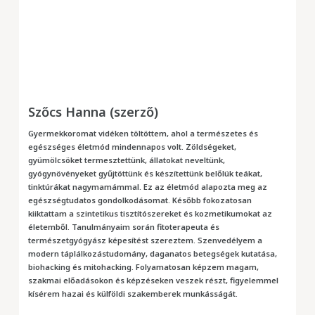
Szőcs Hanna (szerző)
Gyermekkoromat vidéken töltöttem, ahol a természetes és
egészséges életmód mindennapos volt. Zöldségeket,
gyümölcsöket termesztettünk, állatokat neveltünk,
gyógynövényeket gyűjtöttünk és készítettünk belőlük teákat,
tinktúrákat nagymamámmal. Ez az életmód alapozta meg az
egészségtudatos gondolkodásomat. Később fokozatosan
kiiktattam a szintetikus tisztítószereket és kozmetikumokat az
életemből. Tanulmányaim során fitoterapeuta és
természetgyógyász képesítést szereztem. Szenvedélyem a
modern táplálkozástudomány, daganatos betegségek kutatása,
biohacking és mitohacking. Folyamatosan képzem magam,
szakmai előadásokon és képzéseken veszek részt, figyelemmel
kísérem hazai és külföldi szakemberek munkásságát.