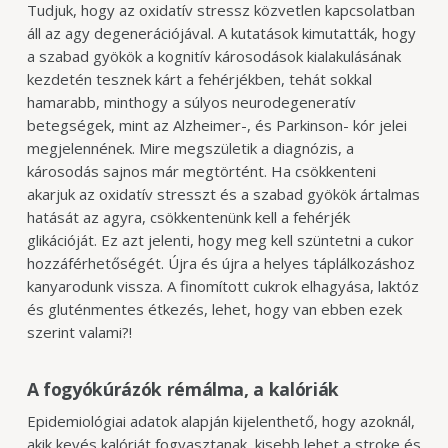
Tudjuk, hogy az oxidatív stressz közvetlen kapcsolatban
áll az agy degenerációjával. A kutatások kimutatták, hogy
a szabad gyökök a kognitív károsodások kialakulásának
kezdetén tesznek kárt a fehérjékben, tehát sokkal
hamarabb, minthogy a súlyos neurodegeneratív
betegségek, mint az Alzheimer-, és Parkinson- kór jelei
megjelennének. Mire
megszületik a diagnózis, a
károsodás sajnos már megtörtént. Ha csökkenteni
akarjuk az oxidatív stresszt és a szabad gyökök ártalmas
hatását az agyra, csökkentenünk kell a fehérjék
glikációját. Ez azt jelenti, hogy meg kell szüntetni a cukor
hozzáférhetőségét. Újra és újra a helyes táplálkozáshoz
kanyarodunk vissza. A finomított cukrok elhagyása, laktóz
és gluténmentes étkezés, lehet, hogy van ebben ezek
szerint valami?!
A fogyókúrázók rémálma, a kalóriák
Epidemiológiai adatok alapján kijelenthető, hogy azoknál,
akik kevés kalóriát
fogyasztanak, kisebb lehet a stroke és