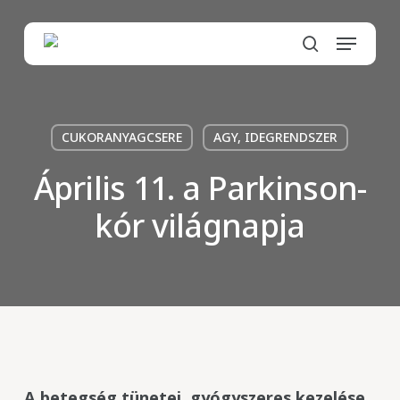
Skip
to
Menu
main
search
content
CUKORANYAGCSERE
AGY, IDEGRENDSZER
Április 11. a Parkinson-
kór világnapja
A betegség tünetei, gyógyszeres kezelése,