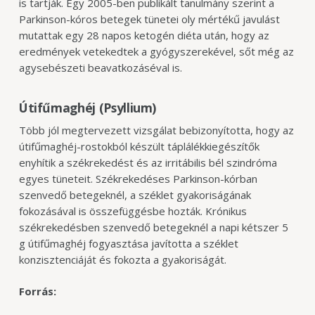
is tartják. Egy 2005-ben publikált
tanulmány szerint a
Parkinson-kóros betegek tünetei oly mértékű javulást
mutattak egy 28 napos ketogén diéta után, hogy az
eredmények vetekedtek a gyógyszerekével, sőt még az
agysebészeti beavatkozáséval is.
Útifűmaghéj (Psyllium)
Több jól megtervezett vizsgálat bebizonyította, hogy az
útifűmaghéj-rostokból készült táplálékkiegészítők
enyhítik a székrekedést és az irritábilis bél szindróma
egyes tüneteit. Székrekedéses Parkinson-kórban
szenvedő betegeknél, a széklet gyakoriságának
fokozásával is összefüggésbe hozták. Krónikus
székrekedésben szenvedő betegeknél a napi kétszer 5
g útifűmaghéj fogyasztása javította a széklet
konzisztenciáját és fokozta a gyakoriságát.
Forrás: