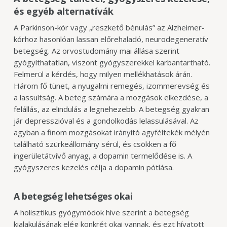
és egyéb alternatívák
A Parkinson-kór vagy „reszkető bénulás” az Alzheimer-
kórhoz hasonlóan lassan előrehaladó, neurodegeneratív
betegség. Az orvostudomány mai állása szerint
gyógyíthatatlan, viszont gyógyszerekkel karbantartható.
Felmerül a kérdés, hogy milyen mellékhatások árán.
Három fő tünet, a nyugalmi remegés, izommerevség és
a lassultság. A beteg számára a mozgások elkezdése, a
felállás, az elindulás a legnehezebb. A betegség gyakran
jár depresszióval és a gondolkodás lelassulásával. Az
agyban a finom mozgásokat irányító agyféltekék mélyén
található szürkeállomány
sérül, és csökken a fő
ingerületátvívő anyag, a dopamin termelődése is. A
gyógyszeres kezelés célja a dopamin pótlása.
A betegség lehetséges okai
A holisztikus gyógymódok híve szerint a betegség
kialakulásának elég konkrét okai vannak, és ezt hívatott