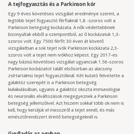
A tejfogyasztás és a Parkinson kór
Egy 9 éves követéses vizsgálat eredménye szerint, a
legtöbb tejet fogyasztó férfiaknál 1,8 -szoros volt a
Parkinson betegség kockázata. A nők védettebbnek
bizonyultak ebből a szempontból, az ő kockázatuk 1,3-
szoros volt. Egy 7500 férfit 30 éven át követő
vizsgálatban a sok tejet ivók Parkinson kockázata 2,3-
szoros volt a tejet nem ivókhoz képest. Egy 2017-es
nagy bázisú követéses vizsgálat ugyancsak 1.56-szoros
Parkinson kockázatot talált elsősorban az alacsony
zsírtartalmú tejet fogyasztóknál. Két kutató felvetette a
galaktóz szerepét is a Parkinson betegség
kialakulásában, ugyanis a galaktóz okozta immunológiai
és neuronális elváltozások megegyeznek a Parkinson
betegség jellemzőivel. Azt hiszem sokkal több ok nem is
kell, hogy kerüljük el messziről a tejet ennél, és más
emésztőrendszert érintő betegségeknél is.
Gyulladás az agyban