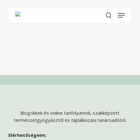
Skip
to
Menu
main
search
content
Blogcikkek és online tanfolyamok, szakképzett
természetgyógyásztól és táplálkozási tanácsadótól.
Elérhetőségeim: