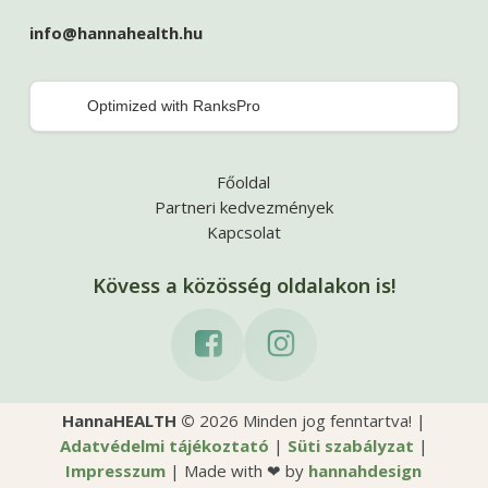
info@hannahealth.hu
Optimized with RanksPro
Főoldal
Partneri kedvezmények
Kapcsolat
Kövess a közösség oldalakon is!
HannaHEALTH ©
2026
Minden jog fenntartva! |
Adatvédelmi tájékoztató
|
Süti szabályzat
|
Impresszum
| Made with ❤ by
hannah
design